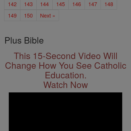
142
143
144
145
146
147
148
149
150
Next »
Plus Bible
This 15-Second Video Will
Change How You See Catholic
Education.
Watch Now