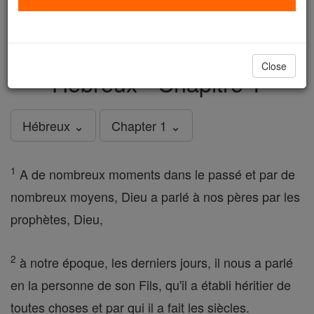
just
, we could rebuild stronger
$5, the cost of a coffee
and keep Catholic education free for all. Stand with us
in faith. Thank you.
DONATE TODAY >
Close
Hébreux - Chapitre 1
Hébreux ⌄
Chapter 1 ⌄
1
A de nombreux moments dans le passé et par de
nombreux moyens, Dieu a parlé à nos pères par les
prophètes, Dieu,
2
à notre époque, les derniers jours, il nous a parlé
en la personne de son Fils, qu'il a établi héritier de
toutes choses et par qui il a fait les siècles.