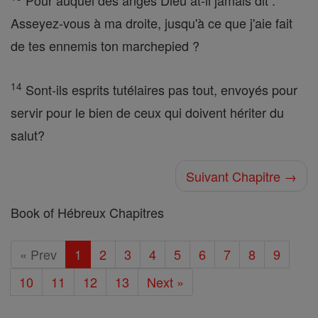
Pour auquel des anges Dieu at-il jamais dit :
Asseyez-vous à ma droite, jusqu'à ce que j'aie fait
de tes ennemis ton marchepied ?
14
Sont-ils esprits tutélaires pas tout, envoyés pour
servir pour le bien de ceux qui doivent hériter du
salut?
Suivant Chapitre →
Book of Hébreux Chapitres
« Prev
1
2
3
4
5
6
7
8
9
10
11
12
13
Next »