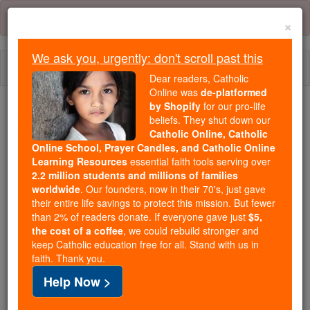
Skip
Error:
No page
to
×
content
We ask you, urgently: don't scroll past this
Togg
Dear readers, Catholic
navi
Online was
de-platformed
by Shopify
for our pro-life
We ask you, urgently: don't scroll past this
beliefs. They shut down our
Catholic Online, Catholic
Dear readers, Catholic Online
Online School, Prayer Candles, and Catholic Online
Learning Resources
essential faith tools serving over
was
de-platformed by Shopify
2.2 million students and millions of families
for our pro-life beliefs. They
worldwide
. Our founders, now in their 70's, just gave
shut down our
Catholic
their entire life savings to protect this mission. But fewer
Online, Catholic Online School, Prayer Candles, and
than 2% of readers donate. If everyone gave just
$5,
the cost of a coffee
, we could rebuild stronger and
essential faith
Catholic Online Learning Resources
keep Catholic education free for all. Stand with us in
tools serving over
2.2 million students and millions of
faith. Thank you.
. Our founders, now in their 70's,
families worldwide
Help Now >
just gave their entire life savings to protect this mission.
But fewer than 2% of readers donate. If everyone gave