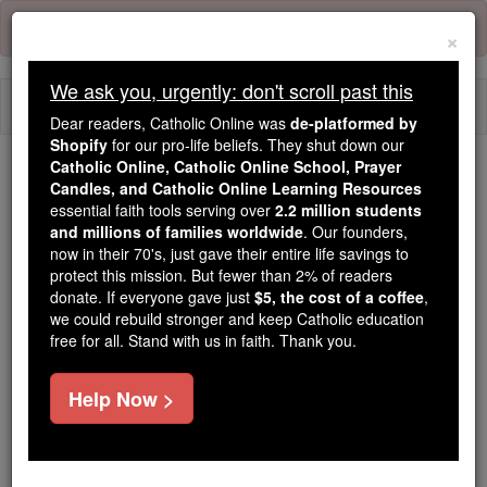
Skip
Error:
No page
to
×
content
We ask you, urgently: don't scroll past this
Togg
Dear readers, Catholic Online was
de-platformed by
navi
Shopify
for our pro-life beliefs. They shut down our
Catholic Online, Catholic Online School, Prayer
We ask you, urgently: don't scroll past this
Candles, and Catholic Online Learning Resources
essential faith tools serving over
2.2 million students
Dear readers, Catholic Online
and millions of families worldwide
. Our founders,
now in their 70's, just gave their entire life savings to
was
de-platformed by Shopify
protect this mission. But fewer than 2% of readers
for our pro-life beliefs. They
donate. If everyone gave just
$5, the cost of a coffee
,
shut down our
Catholic
we could rebuild stronger and keep Catholic education
Online, Catholic Online School, Prayer Candles, and
free for all. Stand with us in faith. Thank you.
essential faith
Catholic Online Learning Resources
tools serving over
2.2 million students and millions of
Help Now >
. Our founders, now in their 70's,
families worldwide
just gave their entire life savings to protect this mission.
But fewer than 2% of readers donate. If everyone gave