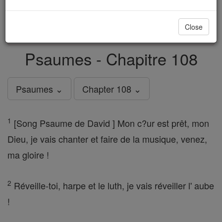
just
, we could rebuild stronger
$5, the cost of a coffee
and keep Catholic education free for all. Stand with us
Close
in faith. Thank you.
DONATE TODAY >
Psaumes - Chapitre 108
Psaumes ⌄
Chapter 108 ⌄
1
[Song Psaume de David ] Mon c?ur est prêt, mon
Dieu, je vais chanter et faire de la musique, venez,
ma gloire !
2
Réveille-toi, harpe et le luth, je vais réveiller l' aube
!