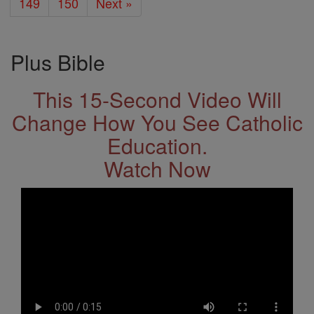
149
150
Next »
Plus Bible
This 15-Second Video Will
Change How You See Catholic
Education.
Watch Now