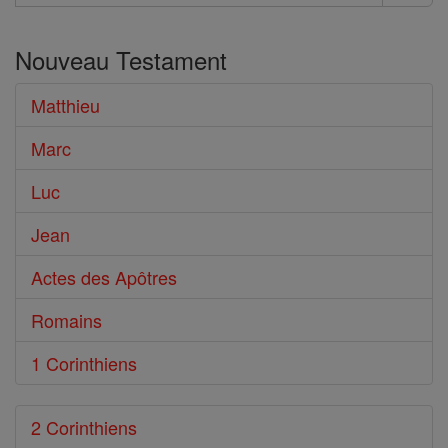
Rechercher
dans
Nouveau Testament
le
Bible
Matthieu
Marc
Luc
Jean
Actes des Apôtres
Romains
1 Corinthiens
2 Corinthiens