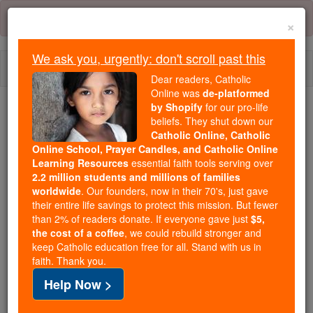
Skip
Error:
No page
to
×
content
We ask you, urgently: don't scroll past this
Togg
Dear readers, Catholic
navi
Online was
de-platformed
by Shopify
for our pro-life
Trending:
beliefs. They shut down our
Catholic Online, Catholic
Daily Reading for Thursday, October ...
Online School, Prayer Candles, and Catholic Online
Today's Reading
The Mysteries of the Rosary
Learning Resources
essential faith tools serving over
2.2 million students and millions of families
worldwide
. Our founders, now in their 70's, just gave
Psaumes - Chapitre 31
their entire life savings to protect this mission. But fewer
than 2% of readers donate. If everyone gave just
$5,
the cost of a coffee
, we could rebuild stronger and
keep Catholic education free for all. Stand with us in
Psaumes ⌄
Chapter 31 ⌄
faith. Thank you.
Help Now >
1
[Pour le chef de ch?ur Psaume de David ] En toi,