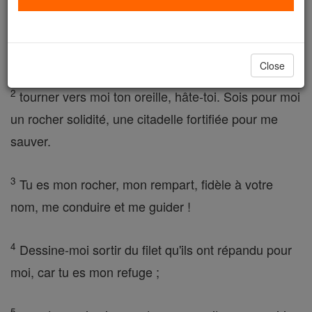
Yahvé, j'ai pris refuge, permettez-moi de ne jamais
être mis à la honte, dans ta justice délivre-moi,
sauve-moi ,
Close
2
tourner vers moi ton oreille, hâte-toi. Sois pour moi
un rocher solidité, une citadelle fortifiée pour me
sauver.
3
Tu es mon rocher, mon rempart, fidèle à votre
nom, me conduire et me guider !
4
Dessine-moi sortir du filet qu'ils ont répandu pour
moi, car tu es mon refuge ;
5