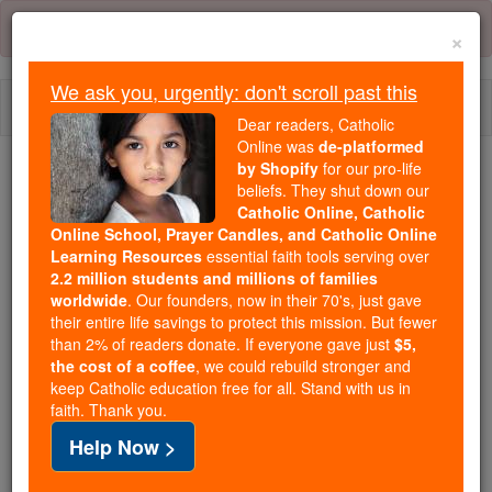
Skip
Error:
No page
to
×
content
We ask you, urgently: don't scroll past this
Togg
Dear readers, Catholic
navi
Online was
de-platformed
by Shopify
for our pro-life
Trending:
beliefs. They shut down our
Catholic Online, Catholic
Daily Reading for Thursday, October ...
Online School, Prayer Candles, and Catholic Online
Today's Reading
The Mysteries of the Rosary
Learning Resources
essential faith tools serving over
2.2 million students and millions of families
worldwide
. Our founders, now in their 70's, just gave
Psaumes - Chapitre 68
their entire life savings to protect this mission. But fewer
than 2% of readers donate. If everyone gave just
$5,
the cost of a coffee
, we could rebuild stronger and
keep Catholic education free for all. Stand with us in
Psaumes ⌄
Chapter 68 ⌄
faith. Thank you.
Help Now >
1
[Pour le chef de ch?ur de David Psaume Song]