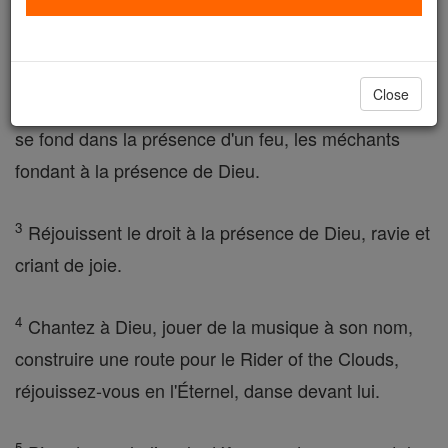
Que Dieu se lève, que ses ennemis disperser, a
laissé ses adversaires fuient devant sa face .
Close
2
Vous disperser comme une fumée, comme la cire
se fond dans la présence d'un feu, les méchants
fondant à la présence de Dieu.
3
Réjouissent le droit à la présence de Dieu, ravie et
criant de joie.
4
Chantez à Dieu, jouer de la musique à son nom,
construire une route pour le Rider of the Clouds,
réjouissez-vous en l'Éternel, danse devant lui.
5