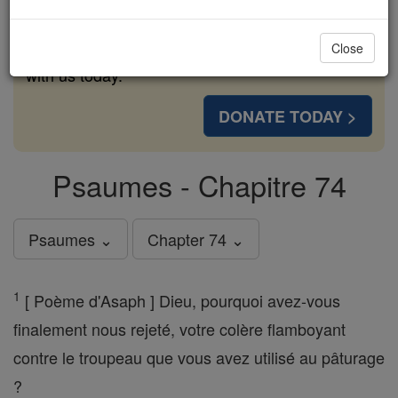
cost of a coffee — we could reach even more
families and keep this life-changing formation
Close
free for all. Be Courageous. Be Catholic. Stand
with us today.
DONATE TODAY >
Psaumes - Chapitre 74
Psaumes ⌄
Chapter 74 ⌄
1
[ Poème d'Asaph ] Dieu, pourquoi avez-vous
finalement nous rejeté, votre colère flamboyant
contre le troupeau que vous avez utilisé au pâturage
?