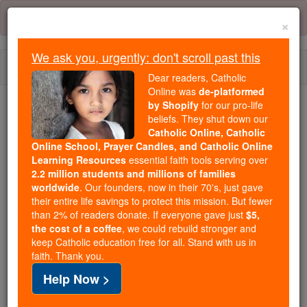
Skip
Error:
No page
to
×
content
We ask you, urgently: don't scroll past this
Togg
Dear readers, Catholic
navi
Online was
de-platformed
by Shopify
for our pro-life
beliefs. They shut down our
Because of You, 2.2 Million
Catholic Online, Catholic
Students Are Being Formed in the
Online School, Prayer Candles, and Catholic Online
Faith
Learning Resources
essential faith tools serving over
2.2 million students and millions of families
Because of generous supporters like you,
worldwide
. Our founders, now in their 70's, just gave
their entire life savings to protect this mission. But fewer
Catholic Online School has already delivered
than 2% of readers donate. If everyone gave just
$5,
free, faithful Catholic education to over 2.2
the cost of a coffee
, we could rebuild stronger and
million students across 193 countries. In an age
keep Catholic education free for all. Stand with us in
of noise and algorithms, you are helping form
faith. Thank you.
souls with truth, prayer, Scripture, and Christ.
Help Now >
If everyone who reads this gave just $5 — the