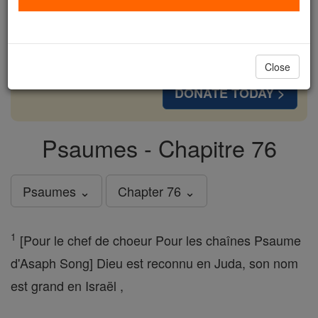
cost of a coffee — we could reach even more
families and keep this life-changing formation
free for all. Be Courageous. Be Catholic. Stand
with us today.
Close
DONATE TODAY >
Psaumes - Chapitre 76
Psaumes ⌄
Chapter 76 ⌄
1
[Pour le chef de choeur Pour les chaînes Psaume
d'Asaph Song] Dieu est reconnu en Juda, son nom
est grand en Israël ,