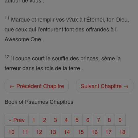
autour de vous .
11
Marque et remplir vos v?ux à l'Éternel, ton Dieu,
que ceux qui l'entourent font des offrandes à l'
Awesome One .
12
Il coupe court le souffle des princes, sème la
terreur dans les rois de la terre .
← Précédent Chapitre
Suivant Chapitre →
Book of Psaumes Chapitres
« Prev
1
2
3
4
5
6
7
8
9
10
11
12
13
14
15
16
17
18