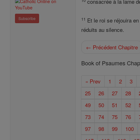
10
consacrée à la lame de
Subscribe
11
Et le roi se réjouira e
réduits au silence.
← Précédent Chapitre
Book of Psaumes Chapi
« Prev
1
2
3
25
26
27
28
49
50
51
52
73
74
75
76
97
98
99
100