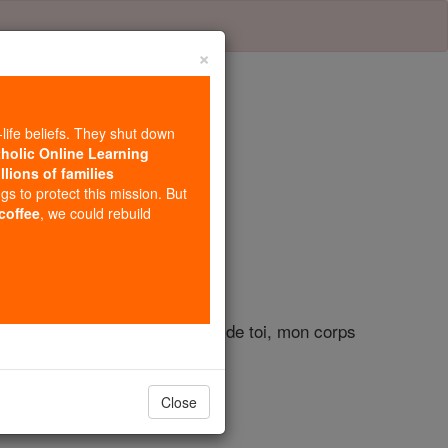
×
-life beliefs. They shut down
tholic Online Learning
llions of families
tre 63
ngs to protect this mission. But
 coffee
, we could rebuild
pin pour vous, mon c?ur a soif de toi, mon corps
Close