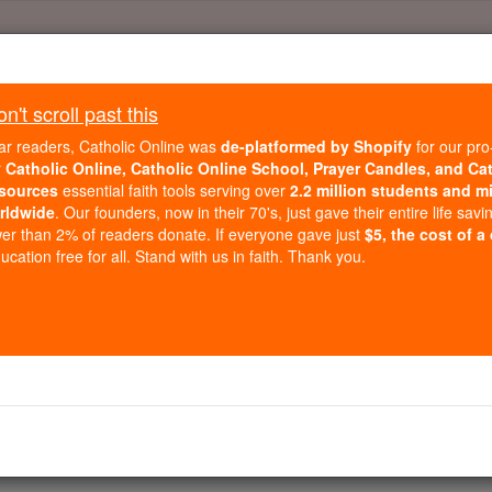
Daily Reading for Thursday, October ...
Today's Reading
't scroll past this
ies of the Rosary
ar readers, Catholic Online was
de-platformed by Shopify
for our pro
r
Catholic Online, Catholic Online School, Prayer Candles, and Ca
sources
essential faith tools serving over
2.2 million students and mi
Psaumes - Chapi
rldwide
. Our founders, now in their 70's, just gave their entire life savi
er than 2% of readers donate. If everyone gave just
$5, the cost of a
cation free for all. Stand with us in faith. Thank you.
ter 63 ⌄
il était dans le désert de Juda ] Dieu, tu es mon Dieu, je 
 une terre desséchée, triste et sans eau .
us dans le sanctuaire, voyant ta puissance et ta gloire.