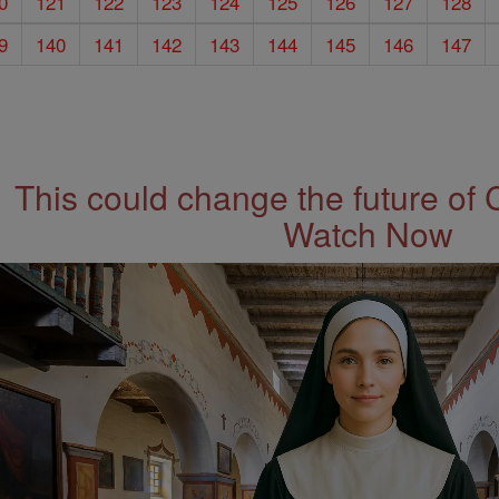
0
121
122
123
124
125
126
127
128
9
140
141
142
143
144
145
146
147
This could change the future of 
Watch Now