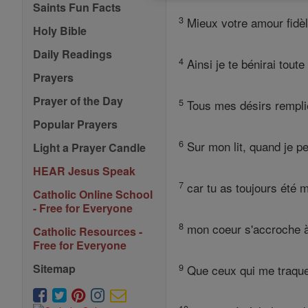
Saints Fun Facts
3
Mieux votre amour fidèle
Holy Bible
Daily Readings
4
Ainsi je te bénirai tou
Prayers
Prayer of the Day
5
Tous mes désirs remplie
Popular Prayers
6
Sur mon lit, quand je pen
Light a Prayer Candle
HEAR Jesus Speak
7
car tu as toujours été m
Catholic Online School
- Free for Everyone
8
mon coeur s'accroche à 
Catholic Resources -
Free for Everyone
9
Sitemap
Que ceux qui me traque 