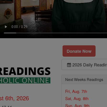
Donate Now
2026 Daily Readi
Next Weeks Readings
Fri, Aug. 7th
t 6th, 2026
Sat, Aug. 8th
Sun, Aug. 9th
, 13-14