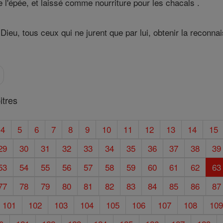
 l'épée, et laissé comme nourriture pour les chacals .
n Dieu, tous ceux qui ne jurent que par lui, obtenir la recon
tres
4
5
6
7
8
9
10
11
12
13
14
15
29
30
31
32
33
34
35
36
37
38
39
53
54
55
56
57
58
59
60
61
62
63
77
78
79
80
81
82
83
84
85
86
87
101
102
103
104
105
106
107
108
10