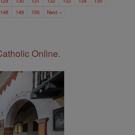
129
130
131
132
133
134
135
148
149
150
Next »
Catholic Online.