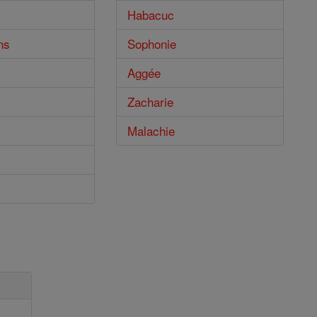
Habacuc
ns
Sophonie
Aggée
Zacharie
Malachie