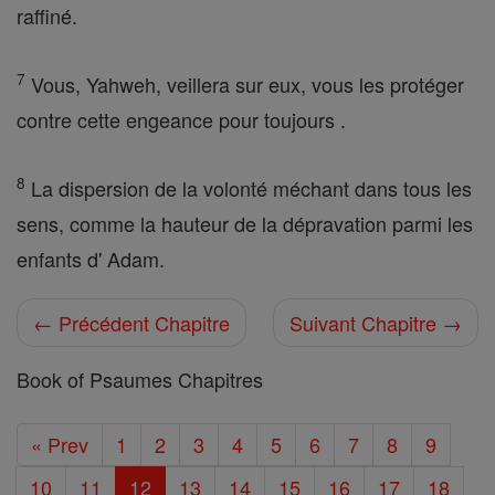
raffiné.
7
Vous, Yahweh, veillera sur eux, vous les protéger
contre cette engeance pour toujours .
8
La dispersion de la volonté méchant dans tous les
sens, comme la hauteur de la dépravation parmi les
enfants d' Adam.
← Précédent Chapitre
Suivant Chapitre →
Book of Psaumes Chapitres
« Prev
1
2
3
4
5
6
7
8
9
10
11
12
13
14
15
16
17
18