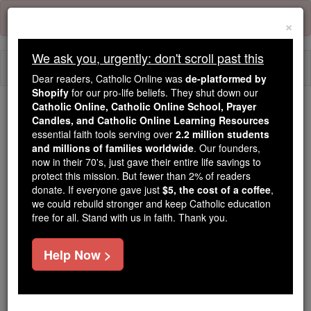
Skip
Error:
No page
to
×
content
We ask you, urgently: don't scroll past this
Togg
Dear readers, Catholic Online was
de-platformed by
navi
Shopify
for our pro-life beliefs. They shut down our
Catholic Online, Catholic Online School, Prayer
We ask you, urgently: don't scroll past this
Candles, and Catholic Online Learning Resources
essential faith tools serving over
2.2 million students
Dear readers, Catholic Online
and millions of families worldwide
. Our founders,
now in their 70's, just gave their entire life savings to
was
de-platformed by Shopify
protect this mission. But fewer than 2% of readers
for our pro-life beliefs. They
donate. If everyone gave just
$5, the cost of a coffee
,
shut down our
Catholic
we could rebuild stronger and keep Catholic education
Online, Catholic Online School, Prayer Candles, and
free for all. Stand with us in faith. Thank you.
essential faith
Catholic Online Learning Resources
tools serving over
2.2 million students and millions of
Help Now >
. Our founders, now in their 70's,
families worldwide
just gave their entire life savings to protect this mission.
But fewer than 2% of readers donate. If everyone gave