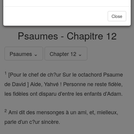
just
, we could rebuild stronger
$5, the cost of a coffee
and keep Catholic education free for all. Stand with us
Close
in faith. Thank you.
DONATE TODAY >
Psaumes - Chapitre 12
Psaumes ⌄
Chapter 12 ⌄
1
[Pour le chef de ch?ur Sur le octachord Psaume
de David ] Aide, Yahvé ! Personne ne reste fidèle,
les fidèles ont disparu d'entre les enfants d'Adam.
2
Ami dit des mensonges à un ami, et, mielleux,
parle d'un c?ur sincère.