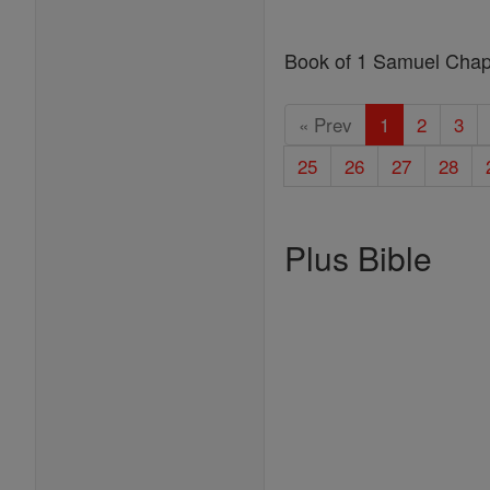
Book of 1 Samuel Chap
« Prev
1
2
3
25
26
27
28
Plus Bible