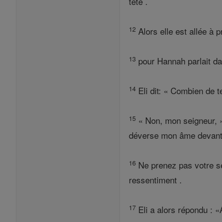
tête .
12
Alors elle est allée à p
13
pour Hannah parlait dan
14
Eli dit: « Combien de 
15
« Non, mon seigneur, » 
déverse mon âme devant 
16
Ne prenez pas votre se
ressentiment .
17
Eli a alors répondu : «