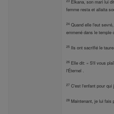
23
Elkana, son mari lui dit
femme resta et allaita son
24
Quand elle l'eut sevré, 
emmené dans le temple de l
25
Ils ont sacrifié le taure
26
Elle dit: « S'il vous p
l'Éternel .
27
C'est l'enfant pour qui 
28
Maintenant, je lui fais 