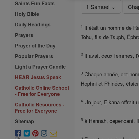
Saints Fun Facts
1 Samuel ⌄
Cha
Holy Bible
Daily Readings
1
Il était un homme de Ram
Prayers
Tohu, fils de Tsuph, Éphr
Prayer of the Day
2
Il avait deux femmes, l
Popular Prayers
Light a Prayer Candle
3
Chaque année, cet homme 
HEAR Jesus Speak
Hophni et Phinées, étaien
Catholic Online School
- Free for Everyone
4
Un jour, Elkana offrait un
Catholic Resources -
Free for Everyone
5
à Hannah, cependant, il d
Sitemap
6