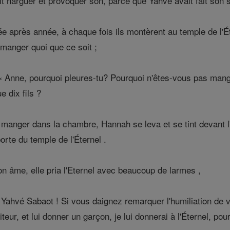
it narguer et provoquer son, parce que Yahvé avait fait son se
e après année, à chaque fois ils montèrent au temple de l'Éte
s manger quoi que ce soit ;
« Anne, pourquoi pleures-tu? Pourquoi n'êtes-vous pas mange
e dix fils ?
 manger dans la chambre, Hannah se leva et se tint devant l'É
orte du temple de l'Éternel .
 âme, elle pria l'Eternel avec beaucoup de larmes ,
« Yahvé Sabaot ! Si vous daignez remarquer l'humiliation de vo
teur, et lui donner un garçon, je lui donnerai à l'Éternel, pou