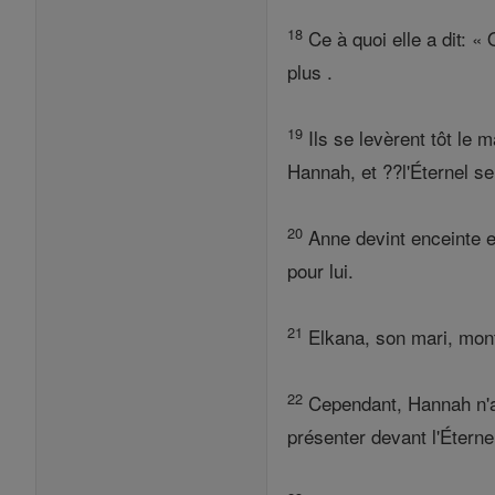
18
Ce à quoi elle a dit: «
plus .
19
Ils se levèrent tôt le 
Hannah, et ??l'Éternel se 
20
Anne devint enceinte et
pour lui.
21
Elkana, son mari, monta
22
Cependant, Hannah n'a p
présenter devant l'Éternel