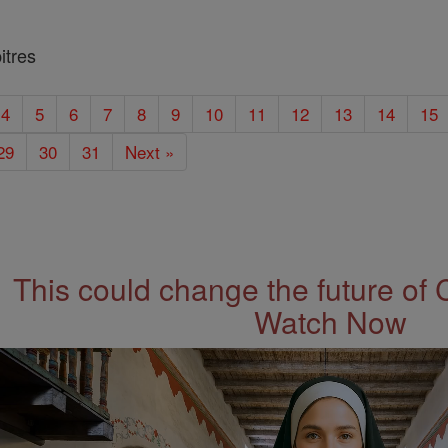
itres
4
5
6
7
8
9
10
11
12
13
14
15
29
30
31
Next »
This could change the future of 
Watch Now