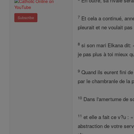
En outre, sa rivale sera
7
Et cela a continué, anné
Subscribe
pleurait et ne voulait pa
8
si son mari Elkana dit: 
je pas plus à toi mieux qu
9
Quand ils eurent fini de
par le chambranle de la p
10
Dans l'amertume de son
11
et elle a fait ce v?u : 
abstraction de votre servi