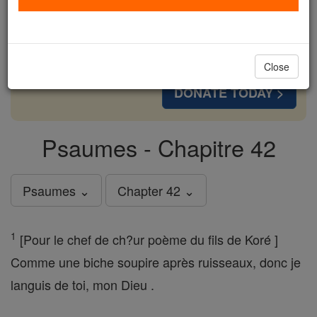
cost of a coffee — we could reach even more
families and keep this life-changing formation
free for all. Be Courageous. Be Catholic. Stand
with us today.
Close
DONATE TODAY >
Psaumes - Chapitre 42
Psaumes ⌄
Chapter 42 ⌄
1
[Pour le chef de ch?ur poème du fils de Koré ]
Comme une biche soupire après ruisseaux, donc je
languis de toi, mon Dieu .