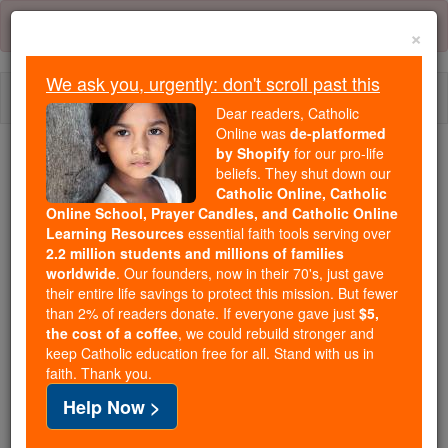
Skip
Error:
No page
to
×
content
We ask you, urgently: don't scroll past this
Togg
Dear readers, Catholic
navi
Online was
de-platformed
by Shopify
for our pro-life
beliefs. They shut down our
Because of You, 2.2 Million
Catholic Online, Catholic
Students Are Being Formed in the
Online School, Prayer Candles, and Catholic Online
Faith
Learning Resources
essential faith tools serving over
2.2 million students and millions of families
Because of generous supporters like you,
worldwide
. Our founders, now in their 70's, just gave
their entire life savings to protect this mission. But fewer
Catholic Online School has already delivered
than 2% of readers donate. If everyone gave just
$5,
free, faithful Catholic education to over 2.2
the cost of a coffee
, we could rebuild stronger and
million students across 193 countries. In an age
keep Catholic education free for all. Stand with us in
of noise and algorithms, you are helping form
faith. Thank you.
souls with truth, prayer, Scripture, and Christ.
Help Now >
If everyone who reads this gave just $5 — the