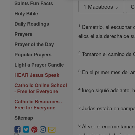
Saints Fun Facts
1 Macabeos ⌄
C
Holy Bible
Daily Readings
1
Demetrio, al escuchar q
Prayers
ellos el ala derecha de su
Prayer of the Day
2
Tomaron el camino de Ga
Popular Prayers
Light a Prayer Candle
3
En el primer mes del a
HEAR Jesus Speak
Catholic Online School
4
luego siguió adelante, h
- Free for Everyone
Catholic Resources -
5
Free for Everyone
Judas estaba en campam
Sitemap
6
Al ver el enorme tamañ