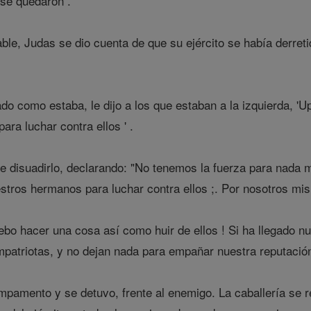
 se quedaron .
able, Judas se dio cuenta de que su ejército se había derret
o como estaba, le dijo a los que estaban a la izquierda, 'U
ara luchar contra ellos ' .
 disuadirlo, declarando: "No tenemos la fuerza para nada m
stros hermanos para luchar contra ellos ;. Por nosotros 
ebo hacer una cosa así como huir de ellos ! Si ha llegado 
atriotas, y no dejan nada para empañar nuestra reputación
campamento y se detuvo, frente al enemigo. La caballería se