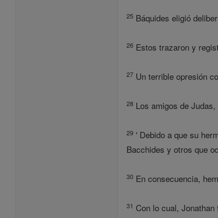
25
Báquides eligió deliber
26
Estos trazaron y regist
27
Un terrible opresión co
28
Los amigos de Judas, 
29
' Debido a que su herm
Bacchides y otros que od
30
En consecuencia, hemos
31
Con lo cual, Jonathan