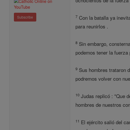
ochocientos de la fuerza
7
Con la batalla ya inevit
Subscribe
para reunirlos .
8
Sin embargo, consternad
podemos tener la fuerza p
9
Sus hombres trataron de
podremos volver con nue
10
Judas replicó : "Que d
hombres de nuestros comp
11
El ejército salió del 