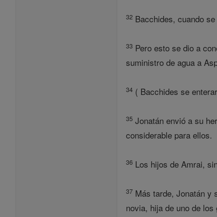
32
Bacchides, cuando se e
33
Pero esto se dio a con
suministro de agua a As
34
( Bacchides se enteraro
35
Jonatán envió a su he
considerable para ellos.
36
Los hijos de Amrai, sin
37
Más tarde, Jonatán y s
novia, hija de uno de lo