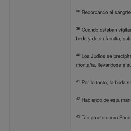
38
Recordando el sangrien
39
Cuando estaban vigilan
boda y de su familia, sal
40
Los Judios se precipit
montaña, llevándose a su
41
Por lo tanto, la boda s
42
Habiendo de esta maner
43
Tan pronto como Bacchi