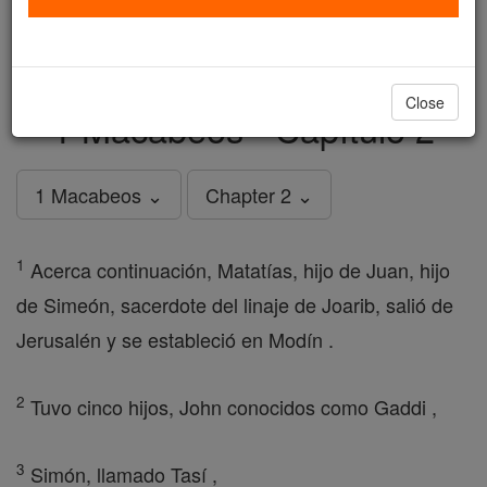
just
, we could rebuild stronger
$5, the cost of a coffee
and keep Catholic education free for all. Stand with us
in faith. Thank you.
DONATE TODAY >
Close
1 Macabeos - Capítulo 2
1 Macabeos ⌄
Chapter 2 ⌄
1
Acerca continuación, Matatías, hijo de Juan, hijo
de Simeón, sacerdote del linaje de Joarib, salió de
Jerusalén y se estableció en Modín .
2
Tuvo cinco hijos, John conocidos como Gaddi ,
3
Simón, llamado Tasí ,