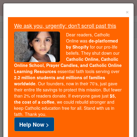
Skip
Error:
No page
to
×
content
We ask you, urgently: don't scroll past this
Togg
Dear readers, Catholic
navi
Online was
de-platformed
by Shopify
for our pro-life
We ask you, urgently: don't scroll past this
beliefs. They shut down our
Catholic Online, Catholic
Dear readers, Catholic Online
Online School, Prayer Candles, and Catholic Online
Learning Resources
essential faith tools serving over
was
de-platformed by Shopify
2.2 million students and millions of families
for our pro-life beliefs. They
worldwide
. Our founders, now in their 70's, just gave
shut down our
Catholic
their entire life savings to protect this mission. But fewer
Online, Catholic Online School, Prayer Candles, and
than 2% of readers donate. If everyone gave just
$5,
the cost of a coffee
, we could rebuild stronger and
essential faith
Catholic Online Learning Resources
keep Catholic education free for all. Stand with us in
tools serving over
2.2 million students and millions of
faith. Thank you.
. Our founders, now in their 70's,
families worldwide
Help Now >
just gave their entire life savings to protect this mission.
But fewer than 2% of readers donate. If everyone gave