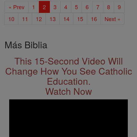
« Prev
1
2
3
4
5
6
7
8
9
10
11
12
13
14
15
16
Next »
Más Biblia
This 15-Second Video Will
Change How You See Catholic
Education.
Watch Now