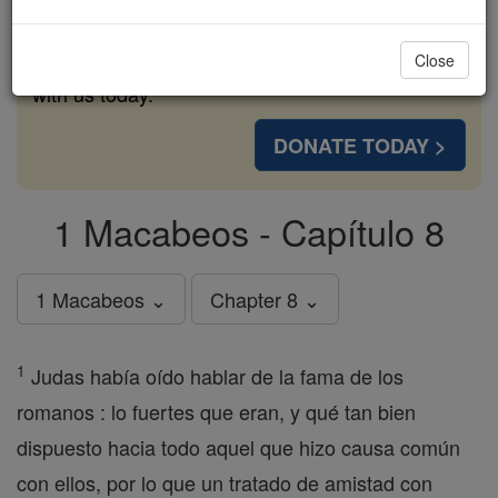
cost of a coffee — we could reach even more
families and keep this life-changing formation
Close
free for all. Be Courageous. Be Catholic. Stand
with us today.
DONATE TODAY >
1 Macabeos - Capítulo 8
1 Macabeos ⌄
Chapter 8 ⌄
1
Judas había oído hablar de la fama de los
romanos : lo fuertes que eran, y qué tan bien
dispuesto hacia todo aquel que hizo causa común
con ellos, por lo que un tratado de amistad con