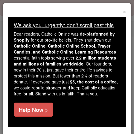
Skip
Error:
No page
to
×
content
We ask you, urgently: don't scroll past this
Togg
Dear readers, Catholic Online was
de-platformed by
navi
Shopify
for our pro-life beliefs. They shut down our
Catholic Online, Catholic Online School, Prayer
Candles, and Catholic Online Learning Resources
Because of You, 2.2 Million
essential faith tools serving over
2.2 million students
Students Are Being Formed in the
and millions of families worldwide
. Our founders,
Faith
now in their 70's, just gave their entire life savings to
protect this mission. But fewer than 2% of readers
Because of generous supporters like you,
donate. If everyone gave just
$5, the cost of a coffee
,
we could rebuild stronger and keep Catholic education
Catholic Online School has already delivered
free for all. Stand with us in faith. Thank you.
free, faithful Catholic education to over 2.2
million students across 193 countries. In an age
Help Now >
of noise and algorithms, you are helping form
souls with truth, prayer, Scripture, and Christ.
If everyone who reads this gave just $5 — the