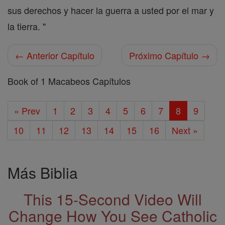
sus derechos y hacer la guerra a usted por el mar y
la tierra. "
← Anterior Capítulo
Próximo Capítulo →
Book of 1 Macabeos Capítulos
« Prev
1
2
3
4
5
6
7
8
9
10
11
12
13
14
15
16
Next »
Más Biblia
This 15-Second Video Will
Change How You See Catholic