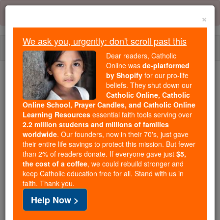
Skip
Error:
No page
to
×
content
We ask you, urgently: don't scroll past this
Togg
Dear readers, Catholic
navi
Online was
de-platformed
by Shopify
for our pro-life
We ask you, urgently: don't scroll past this
beliefs. They shut down our
Catholic Online, Catholic
Dear readers, Catholic Online
Online School, Prayer Candles, and Catholic Online
Learning Resources
essential faith tools serving over
was
de-platformed by Shopify
2.2 million students and millions of families
for our pro-life beliefs. They
worldwide
. Our founders, now in their 70's, just gave
shut down our
Catholic
their entire life savings to protect this mission. But fewer
Online, Catholic Online School, Prayer Candles, and
than 2% of readers donate. If everyone gave just
$5,
the cost of a coffee
, we could rebuild stronger and
essential faith
Catholic Online Learning Resources
keep Catholic education free for all. Stand with us in
tools serving over
2.2 million students and millions of
faith. Thank you.
. Our founders, now in their 70's,
families worldwide
Help Now >
just gave their entire life savings to protect this mission.
But fewer than 2% of readers donate. If everyone gave