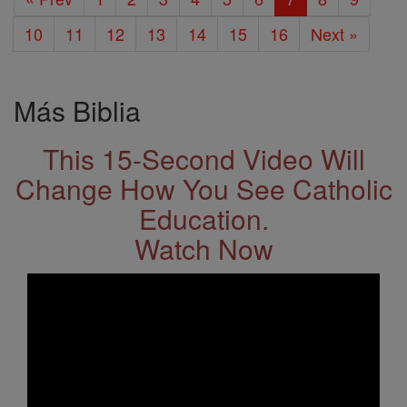
10
11
12
13
14
15
16
Next »
Más Biblia
This 15-Second Video Will
Change How You See Catholic
Education.
Watch Now