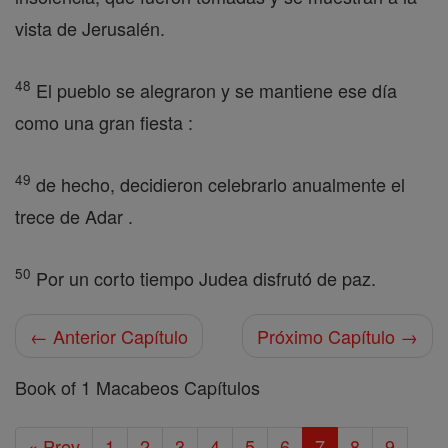
vista de Jerusalén.
48
El pueblo se alegraron y se mantiene ese día
como una gran fiesta :
49
de hecho, decidieron celebrarlo anualmente el
trece de Adar .
50
Por un corto tiempo Judea disfrutó de paz.
← Anterior Capítulo
Próximo Capítulo →
Book of 1 Macabeos Capítulos
« Prev
1
2
3
4
5
6
7
8
9