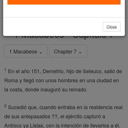
just
, we could rebuild stronger
$5, the cost of a coffee
and keep Catholic education free for all. Stand with us
in faith. Thank you.
DONATE TODAY >
Close
1 Macabeos - Capítulo 7
1 Macabeos ⌄
Chapter 7 ⌄
1
En el año 151, Demetrio, hijo de Seleuco, salió de
Roma y llegó con unos hombres en una ciudad en
la costa, donde inauguró su reinado.
2
Sucedió que, cuando entraba en la residencia real
de sus antepasados ??, el ejército capturó a
Antíoco ya Lisias, con la intención de llevarlos a él.