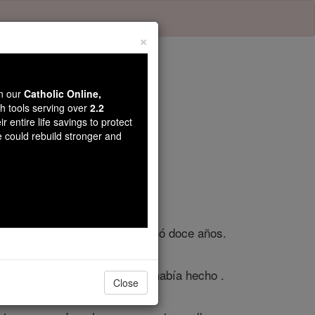
×
wn our
Catholic Online,
th tools serving over
2.2
r entire life savings to protect
ulo 3
e could rebuild stronger and
de Josafat, rey de Judá, y reinó doce años.
 pilar de Baal que su padre había hecho .
Close