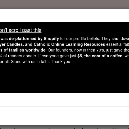
Daily Reading for Thursday, October ...
Today's Reading
't scroll past this
ies of the Rosary
e was
de-platformed by Shopify
for our pro-life beliefs. They shut do
ayer Candles, and Catholic Online Learning Resources
essential fai
ns of families worldwide
. Our founders, now in their 70's, just gave thei
2 Reyes - Capít
2% of readers donate. If everyone gave just
$5, the cost of a coffee
, w
r all. Stand with us in faith. Thank you.
er 3 ⌄
enzó a reinar sobre Israel en Samaria en el año dieciocho 
 Yavé, aunque no como su padre y madre, pues acabó con el