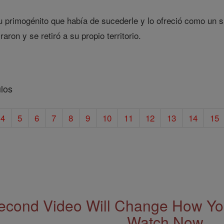
 primogénito que había de sucederle y lo ofreció como un sa
iraron y se retiró a su propio territorio.
los
4
5
6
7
8
9
10
11
12
13
14
15
econd Video Will Change How You
Watch Now