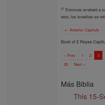
27
Entonces arrebató a su
esto, los israelitas se ret
← Anterior Capítulo
Book of 2 Reyes Capítu
« Prev
1
2
3
25
Next »
Más Biblia
This 15-S