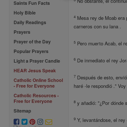
No obstante, él continuó
Saints Fun Facts
Holy Bible
4
Mesa rey de Moab era pr
Daily Readings
carneros con su lana .
Prayers
Prayer of the Day
5
Pero muerto Acab, el re
Popular Prayers
6
De inmediato el rey Jor
Light a Prayer Candle
HEAR Jesus Speak
7
Después de esto, envió 
Catholic Online School
haré -le respondió ." Vo
- Free for Everyone
Catholic Resources -
Free for Everyone
8
y añadió: "¿Por dónde s
Sitemap
9
Y, levantándose, el rey 