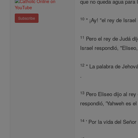
que no queda agua para la
Subscribe
10
" ¡Ay! "el rey de Isra
11
Pero el rey de Judá di
Israel respondió, "Eliseo
12
" La palabra de Jehová 
.
13
Pero Eliseo dijo al rey
respondió, 'Yahweh es e
14
' Por la vida del Señor