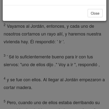
el lugar donde vivimos contigo es demasiado
pequeño para nosotros .
Close
2
Vayamos al Jordán, entonces, y cada uno de
nosotros cortamos un rayo allí, y haremos nuestra
vivienda hay. Él respondió: ' Ir '.
3
' Sé lo suficientemente bueno para ir con tus
siervos: "uno de ellos dijo ." Voy a ir ", respondió ,
4
y se fue con ellos. Al llegar al Jordán empezaron a
cortar madera.
5
Pero, cuando uno de ellos estaba derribando su