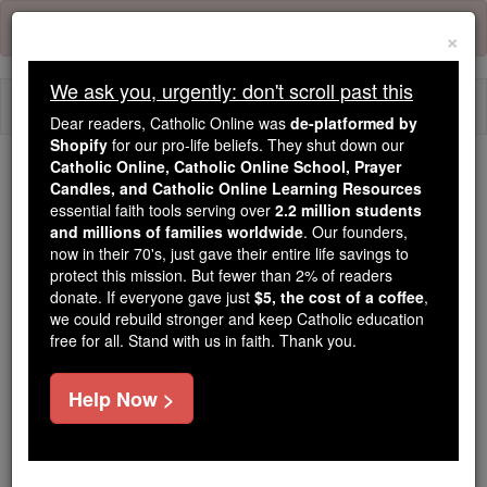
Skip
Error:
No page
to
×
content
We ask you, urgently: don't scroll past this
Togg
Dear readers, Catholic Online was
de-platformed by
navi
Shopify
for our pro-life beliefs. They shut down our
Catholic Online, Catholic Online School, Prayer
Trending:
Candles, and Catholic Online Learning Resources
essential faith tools serving over
2.2 million students
Daily Reading for Thursday, October ...
and millions of families worldwide
. Our founders,
Today's Reading
The Mysteries of the Rosary
now in their 70's, just gave their entire life savings to
protect this mission. But fewer than 2% of readers
donate. If everyone gave just
$5, the cost of a coffee
,
2 Reyes - Capítulo 6
we could rebuild stronger and keep Catholic education
free for all. Stand with us in faith. Thank you.
2 Reyes ⌄
Chapter 6 ⌄
Help Now >
1
La hermandad de los profetas dijo a Eliseo: ' Mira,