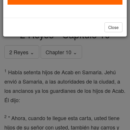
just
, we could rebuild stronger
$5, the cost of a coffee
and keep Catholic education free for all. Stand with us
in faith. Thank you.
DONATE TODAY >
Close
2 Reyes - Capítulo 10
2 Reyes ⌄
Chapter 10 ⌄
1
Había setenta hijos de Acab en Samaria. Jehú
envió a Samaria, a las autoridades de la ciudad, a
los ancianos ya los guardianes de los hijos de Acab.
Él dijo:
2
" Ahora, cuando te llegue esta carta, usted tiene
hijos de su señor con usted, también hay carros y