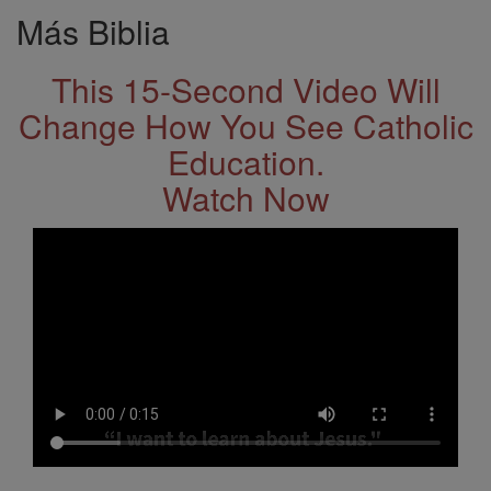
Más Biblia
This 15-Second Video Will
Change How You See Catholic
Education.
Watch Now