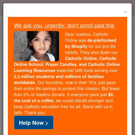
Skip
Error:
No page
to
×
content
We ask you, urgently: don't scroll past this
Togg
Dear readers, Catholic
navi
Online was
de-platformed
by Shopify
for our pro-life
We ask you, urgently: don't scroll past this
beliefs. They shut down our
Catholic Online, Catholic
Dear readers, Catholic Online
Online School, Prayer Candles, and Catholic Online
Learning Resources
essential faith tools serving over
was
de-platformed by Shopify
2.2 million students and millions of families
for our pro-life beliefs. They
worldwide
. Our founders, now in their 70's, just gave
shut down our
Catholic
their entire life savings to protect this mission. But fewer
Online, Catholic Online School, Prayer Candles, and
than 2% of readers donate. If everyone gave just
$5,
the cost of a coffee
, we could rebuild stronger and
essential faith
Catholic Online Learning Resources
keep Catholic education free for all. Stand with us in
tools serving over
2.2 million students and millions of
faith. Thank you.
. Our founders, now in their 70's,
families worldwide
Help Now >
just gave their entire life savings to protect this mission.
But fewer than 2% of readers donate. If everyone gave