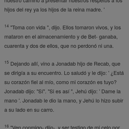
nuestro camino a presentar nuestros respetos a los
hijos del rey ya los hijos de la reina madre. '
14
"Toma con vida ", dijo. Ellos tomaron vivos, y los
mataron en el almacenamiento y de Bet- ganaba,
cuarenta y dos de ellos, que no perdonó ni una.
15
Dejando allí, vino a Jonadab hijo de Recab, que
se dirigía a su encuentro. Lo saludó y le dijo: ' ¿Está
su corazón fiel al mío, como mi corazón es tuyo?
Jonadab dijo: "Sí". "Si es así ", Jehú dijo: ' Dame la
mano '. Jonadab le dio la mano, y Jehú lo hizo subir
a su lado en su carro.
16
"Ven conmigo- dijo-, y ser testigo de mi celo por