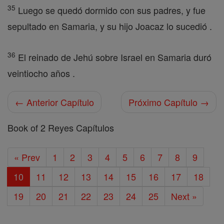
35
Luego se quedó dormido con sus padres, y fue
sepultado en Samaria, y su hijo Joacaz lo sucedió .
36
El reinado de Jehú sobre Israel en Samaria duró
veintiocho años .
← Anterior Capítulo
Próximo Capítulo →
Book of 2 Reyes Capítulos
« Prev
1
2
3
4
5
6
7
8
9
10
11
12
13
14
15
16
17
18
19
20
21
22
23
24
25
Next »