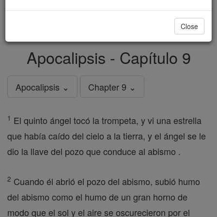
just
, we could rebuild stronger
$5, the cost of a coffee
and keep Catholic education free for all. Stand with us
Close
in faith. Thank you.
DONATE TODAY >
Apocalipsis - Capítulo 9
Apocalipsis ⌄
Chapter 9 ⌄
1
El quinto ángel tocó la trompeta, y vi una estrella
que había caído del cielo a la tierra, y el ángel se le
dio la llave del pozo que conduce al abismo .
2
Cuando él abrió el pozo del abismo, subió humo
del abismo como el humo de un gran horno de
modo que el sol y el aire se oscurecieron por el