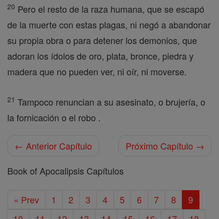
20
Pero el resto de la raza humana, que se escapó
de la muerte con estas plagas, ni negó a abandonar
su propia obra o para detener los demonios, que
adoran los ídolos de oro, plata, bronce, piedra y
madera que no pueden ver, ni oír, ni moverse.
21
Tampoco renuncian a su asesinato, o brujería, o
la fornicación o el robo .
← Anterior Capítulo
Próximo Capítulo →
Book of Apocalipsis Capítulos
« Prev
1
2
3
4
5
6
7
8
9
10
11
12
13
14
15
16
17
18