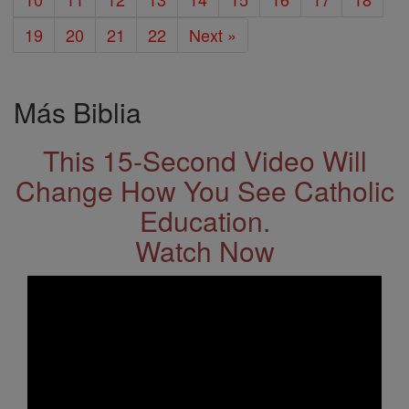
19
20
21
22
Next »
Más Biblia
This 15-Second Video Will
Change How You See Catholic
Education.
Watch Now