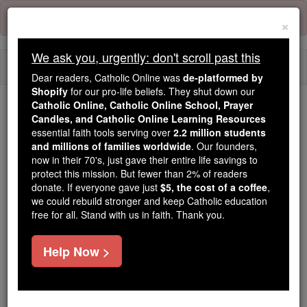
Skip
Error:
No page
to
×
content
We ask you, urgently: don't scroll past this
Togg
Dear readers, Catholic Online was
de-platformed by
navi
Shopify
for our pro-life beliefs. They shut down our
Catholic Online, Catholic Online School, Prayer
We ask you, urgently: don't scroll past this
Candles, and Catholic Online Learning Resources
essential faith tools serving over
2.2 million students
Dear readers, Catholic Online
and millions of families worldwide
. Our founders,
now in their 70's, just gave their entire life savings to
was
de-platformed by Shopify
protect this mission. But fewer than 2% of readers
for our pro-life beliefs. They
donate. If everyone gave just
$5, the cost of a coffee
,
shut down our
Catholic
we could rebuild stronger and keep Catholic education
Online, Catholic Online School, Prayer Candles, and
free for all. Stand with us in faith. Thank you.
essential faith
Catholic Online Learning Resources
tools serving over
2.2 million students and millions of
Help Now >
. Our founders, now in their 70's,
families worldwide
just gave their entire life savings to protect this mission.
But fewer than 2% of readers donate. If everyone gave