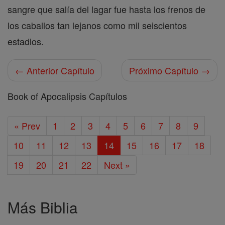
sangre que salía del lagar fue hasta los frenos de
los caballos tan lejanos como mil seiscientos
estadios.
← Anterior Capítulo
Próximo Capítulo →
Book of Apocalipsis Capítulos
« Prev
1
2
3
4
5
6
7
8
9
10
11
12
13
14
15
16
17
18
19
20
21
22
Next »
Más Biblia