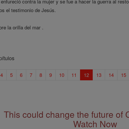
enfureció contra la mujer y se fue a hacer la guerra al res
os el testimonio de Jesús.
e la orilla del mar .
pítulos
4
5
6
7
8
9
10
11
12
13
14
15
This could change the future of 
Watch Now