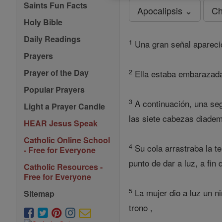
Saints Fun Facts
Apocalipsis ⌄
Ch
Holy Bible
Daily Readings
1
Una gran señal apareció 
Prayers
2
Prayer of the Day
Ella estaba embarazada 
Popular Prayers
3
A continuación, una seg
Light a Prayer Candle
las siete cabezas diadem
HEAR Jesus Speak
Catholic Online School
4
Su cola arrastraba la te
- Free for Everyone
punto de dar a luz, a fin
Catholic Resources -
Free for Everyone
5
La mujer dio a luz un ni
Sitemap
trono ,