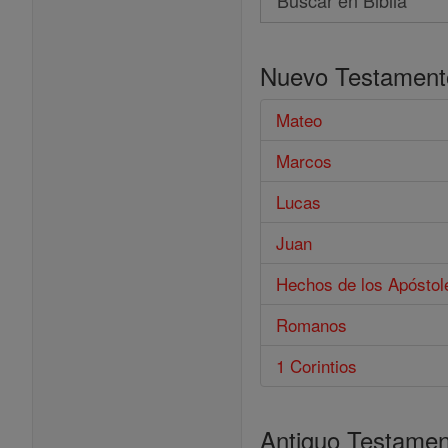
Buscar
en
Nuevo Testament
Biblia
Mateo
Marcos
Lucas
Juan
Hechos de los Apóstol
Romanos
1 Corintios
Antiguo Testamen