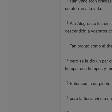
Han vencieron gracias a
se aferran a la vida.
12
Así Alégrense los cielos
descendido a vosotros co
13
Tan pronto como el drag
14
pero se le dio un par d
tiempo, dos tiempos y me
15
Entonces la serpiente v
16
pero la tierra vino a s