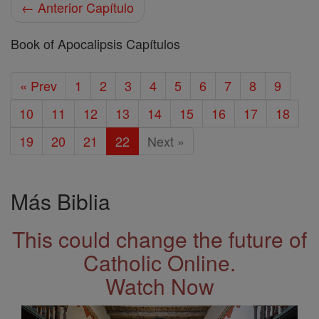
← Anterior Capítulo
Book of Apocalipsis Capítulos
« Prev
1
2
3
4
5
6
7
8
9
10
11
12
13
14
15
16
17
18
19
20
21
22
Next »
Más Biblia
This could change the future of
Catholic Online.
Watch Now