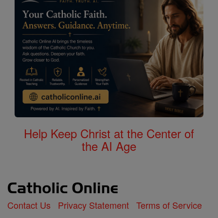
Help Keep Christ at the Center of
the AI Age
Contact Us
Privacy Statement
Terms of Service