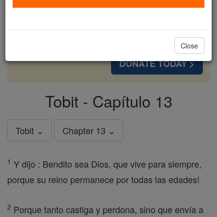
cost of a coffee — we could reach even more
families and keep this life-changing formation
free for all. Be Courageous. Be Catholic. Stand
with us today.
Close
DONATE TODAY >
Tobit - Capítulo 13
Tobit ⌄
Chapter 13 ⌄
1
Y dijo : Bendito sea Dios, que vive para siempre,
porque su reino permanece por todas las edades!
2
Porque tanto castiga y perdona, sino que envía a