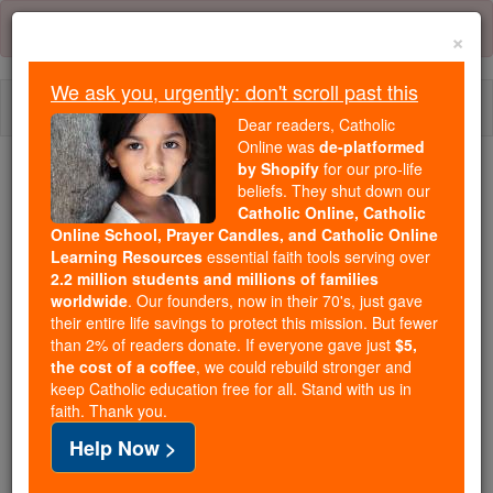
Skip
Error:
No page
to
×
content
We ask you, urgently: don't scroll past this
Togg
Dear readers, Catholic
navi
Online was
de-platformed
by Shopify
for our pro-life
beliefs. They shut down our
Because of You, 2.2 Million
Catholic Online, Catholic
Students Are Being Formed in the
Online School, Prayer Candles, and Catholic Online
Faith
Learning Resources
essential faith tools serving over
2.2 million students and millions of families
Because of generous supporters like you,
worldwide
. Our founders, now in their 70's, just gave
their entire life savings to protect this mission. But fewer
Catholic Online School has already delivered
than 2% of readers donate. If everyone gave just
$5,
free, faithful Catholic education to over 2.2
the cost of a coffee
, we could rebuild stronger and
million students across 193 countries. In an age
keep Catholic education free for all. Stand with us in
of noise and algorithms, you are helping form
faith. Thank you.
souls with truth, prayer, Scripture, and Christ.
Help Now >
If everyone who reads this gave just $5 — the