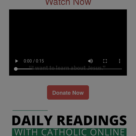
Watch Now
Donate Now