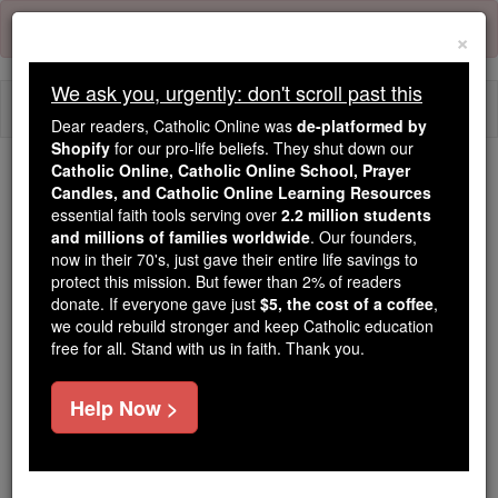
Skip
Error:
No page
to
×
content
We ask you, urgently: don't scroll past this
Togg
Dear readers, Catholic Online was
de-platformed by
navi
Shopify
for our pro-life beliefs. They shut down our
Catholic Online, Catholic Online School, Prayer
Candles, and Catholic Online Learning Resources
Because of You, 2.2 Million
essential faith tools serving over
2.2 million students
Students Are Being Formed in the
and millions of families worldwide
. Our founders,
Faith
now in their 70's, just gave their entire life savings to
protect this mission. But fewer than 2% of readers
Because of generous supporters like you,
donate. If everyone gave just
$5, the cost of a coffee
,
we could rebuild stronger and keep Catholic education
Catholic Online School has already delivered
free for all. Stand with us in faith. Thank you.
free, faithful Catholic education to over 2.2
million students across 193 countries. In an age
Help Now >
of noise and algorithms, you are helping form
souls with truth, prayer, Scripture, and Christ.
If everyone who reads this gave just $5 — the