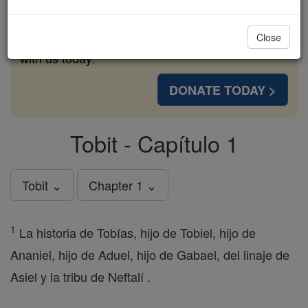
cost of a coffee — we could reach even more
families and keep this life-changing formation
Close
free for all. Be Courageous. Be Catholic. Stand
with us today.
DONATE TODAY >
Tobit - Capítulo 1
Tobit ⌄
Chapter 1 ⌄
1
La historia de Tobías, hijo de Tobiel, hijo de
Ananiel, hijo de Aduel, hijo de Gabael, del linaje de
Asiel y la tribu de Neftalí .