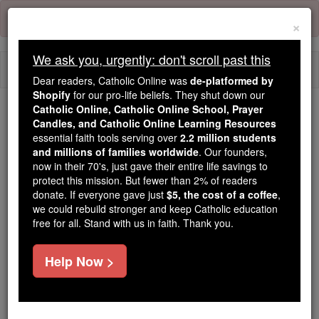
Skip
Error:
No page
to
×
content
We ask you, urgently: don't scroll past this
Togg
Dear readers, Catholic Online was
de-platformed by
navi
Shopify
for our pro-life beliefs. They shut down our
Catholic Online, Catholic Online School, Prayer
Candles, and Catholic Online Learning Resources
Because of You, 2.2 Million
essential faith tools serving over
2.2 million students
Students Are Being Formed in the
and millions of families worldwide
. Our founders,
Faith
now in their 70's, just gave their entire life savings to
protect this mission. But fewer than 2% of readers
Because of generous supporters like you,
donate. If everyone gave just
$5, the cost of a coffee
,
we could rebuild stronger and keep Catholic education
Catholic Online School has already delivered
free for all. Stand with us in faith. Thank you.
free, faithful Catholic education to over 2.2
million students across 193 countries. In an age
Help Now >
of noise and algorithms, you are helping form
souls with truth, prayer, Scripture, and Christ.
If everyone who reads this gave just $5 — the