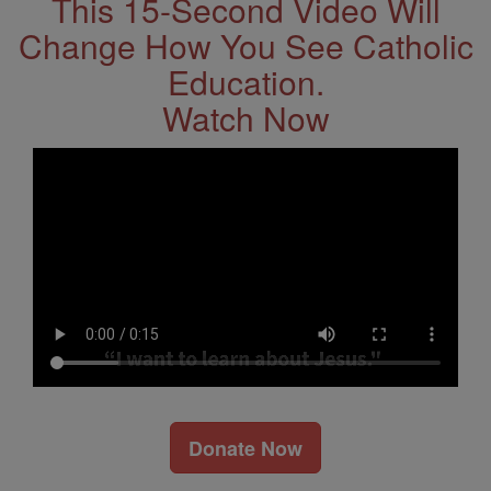
This 15-Second Video Will
Change How You See Catholic
Education.
Watch Now
Donate Now