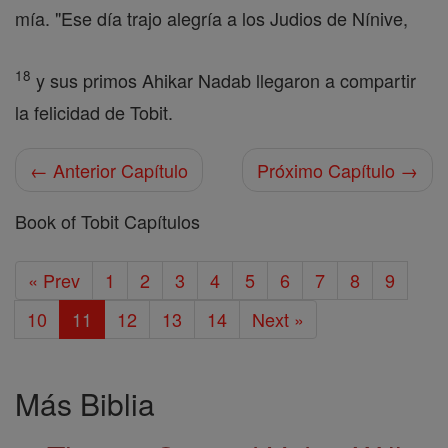
mía. "Ese día trajo alegría a los Judios de Nínive,
18
y sus primos Ahikar Nadab llegaron a compartir
la felicidad de Tobit.
← Anterior Capítulo
Próximo Capítulo →
Book of Tobit Capítulos
« Prev
1
2
3
4
5
6
7
8
9
10
11
12
13
14
Next »
Más Biblia