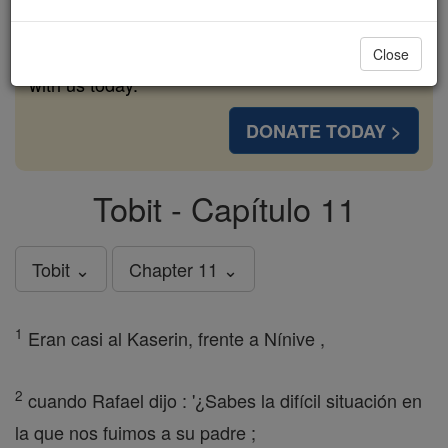
cost of a coffee — we could reach even more
families and keep this life-changing formation
Close
free for all. Be Courageous. Be Catholic. Stand
with us today.
DONATE TODAY >
Tobit - Capítulo 11
Tobit ⌄
Chapter 11 ⌄
1
Eran casi al Kaserin, frente a Nínive ,
2
cuando Rafael dijo : '¿Sabes la difícil situación en
la que nos fuimos a su padre ;