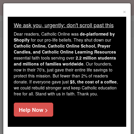
Skip
Error:
No page
to
×
content
We ask you, urgently: don't scroll past this
Togg
Dear readers, Catholic Online was
de-platformed by
navi
Shopify
for our pro-life beliefs. They shut down our
Catholic Online, Catholic Online School, Prayer
We ask you, urgently: don't scroll past this
Candles, and Catholic Online Learning Resources
essential faith tools serving over
2.2 million students
Dear readers, Catholic Online
and millions of families worldwide
. Our founders,
now in their 70's, just gave their entire life savings to
was
de-platformed by Shopify
protect this mission. But fewer than 2% of readers
for our pro-life beliefs. They
donate. If everyone gave just
$5, the cost of a coffee
,
shut down our
Catholic
we could rebuild stronger and keep Catholic education
Online, Catholic Online School, Prayer Candles, and
free for all. Stand with us in faith. Thank you.
essential faith
Catholic Online Learning Resources
tools serving over
2.2 million students and millions of
Help Now >
. Our founders, now in their 70's,
families worldwide
just gave their entire life savings to protect this mission.
But fewer than 2% of readers donate. If everyone gave