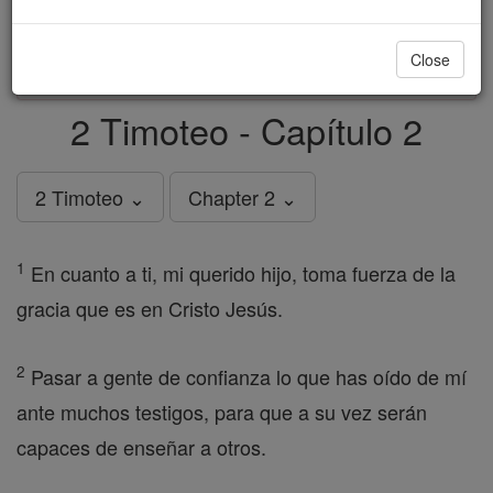
just
, we could rebuild stronger
$5, the cost of a coffee
and keep Catholic education free for all. Stand with us
Close
in faith. Thank you.
DONATE TODAY >
2 Timoteo - Capítulo 2
2 Timoteo ⌄
Chapter 2 ⌄
1
En cuanto a ti, mi querido hijo, toma fuerza de la
gracia que es en Cristo Jesús.
2
Pasar a gente de confianza lo que has oído de mí
ante muchos testigos, para que a su vez serán
capaces de enseñar a otros.