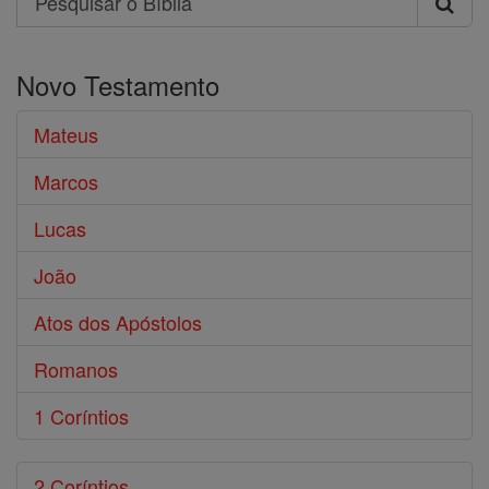
Pesquisar
o
Novo Testamento
Bíblia
Mateus
Marcos
Lucas
João
Atos dos Apóstolos
Romanos
1 Coríntios
2 Coríntios