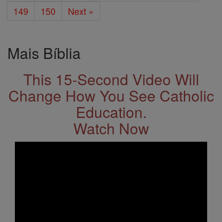
149
150
Next »
Mais Bíblia
This 15-Second Video Will
Change How You See Catholic
Education.
Watch Now