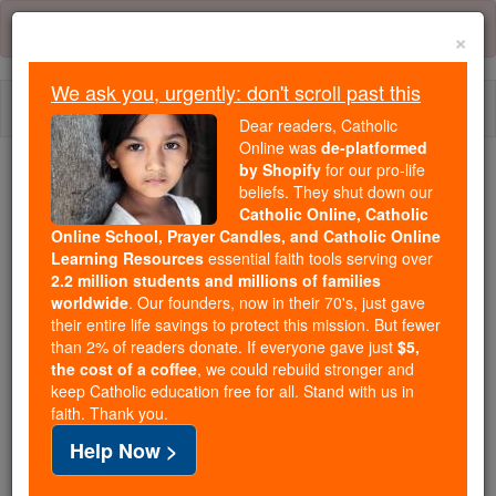
Skip
Error:
No page
to
×
content
We ask you, urgently: don't scroll past this
Togg
Dear readers, Catholic
navi
Online was
de-platformed
by Shopify
for our pro-life
beliefs. They shut down our
Because of You, 2.2 Million
Catholic Online, Catholic
Students Are Being Formed in the
Online School, Prayer Candles, and Catholic Online
Faith
Learning Resources
essential faith tools serving over
2.2 million students and millions of families
Because of generous supporters like you,
worldwide
. Our founders, now in their 70's, just gave
their entire life savings to protect this mission. But fewer
Catholic Online School has already delivered
than 2% of readers donate. If everyone gave just
$5,
free, faithful Catholic education to over 2.2
the cost of a coffee
, we could rebuild stronger and
million students across 193 countries. In an age
keep Catholic education free for all. Stand with us in
of noise and algorithms, you are helping form
faith. Thank you.
souls with truth, prayer, Scripture, and Christ.
Help Now >
If everyone who reads this gave just $5 — the