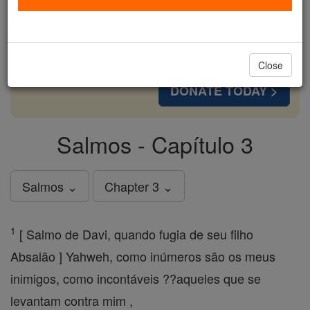
cost of a coffee — we could reach even more
families and keep this life-changing formation
free for all. Be Courageous. Be Catholic. Stand
with us today.
Close
DONATE TODAY >
Salmos - Capítulo 3
Salmos ⌄
Chapter 3 ⌄
1
[ Salmo de Davi, quando fugia de seu filho
Absalão ] Yahweh, como inúmeros são os meus
inimigos, como incontáveis ??aqueles que se
levantam contra mim ,