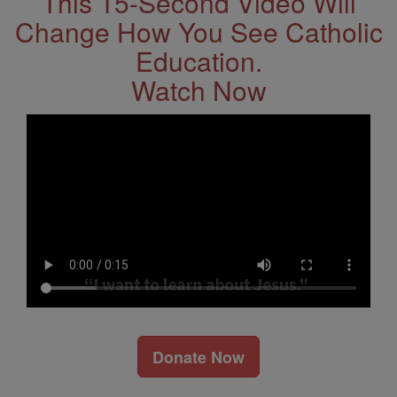
This 15-Second Video Will
Change How You See Catholic
Education.
Watch Now
Donate Now