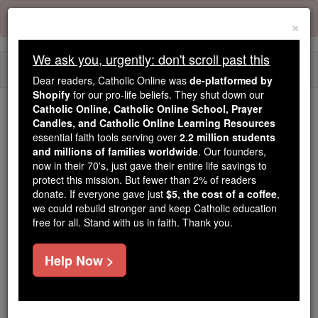
Skip
Error:
No page
to
×
content
We ask you, urgently: don't scroll past this
Togg
Dear readers, Catholic Online was
de-platformed by
navi
Shopify
for our pro-life beliefs. They shut down our
Catholic Online, Catholic Online School, Prayer
We ask you, urgently: don't scroll past this
Candles, and Catholic Online Learning Resources
essential faith tools serving over
2.2 million students
Dear readers, Catholic Online
and millions of families worldwide
. Our founders,
now in their 70's, just gave their entire life savings to
was
de-platformed by Shopify
protect this mission. But fewer than 2% of readers
for our pro-life beliefs. They
donate. If everyone gave just
$5, the cost of a coffee
,
shut down our
Catholic
we could rebuild stronger and keep Catholic education
Online, Catholic Online School, Prayer Candles, and
free for all. Stand with us in faith. Thank you.
essential faith
Catholic Online Learning Resources
tools serving over
2.2 million students and millions of
Help Now >
. Our founders, now in their 70's,
families worldwide
just gave their entire life savings to protect this mission.
But fewer than 2% of readers donate. If everyone gave