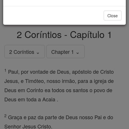
just
, we could rebuild stronger
$5, the cost of a coffee
and keep Catholic education free for all. Stand with us
Close
in faith. Thank you.
DONATE TODAY >
2 Coríntios - Capítulo 1
2 Coríntios ⌄
Chapter 1 ⌄
1
Paul, por vontade de Deus, apóstolo de Cristo
Jesus, e Timóteo, nosso irmão, para a igreja de
Deus em Corinto ea todos os santos o povo de
Deus em toda a Acaia .
2
Graça e paz da parte de Deus nosso Pai e do
Senhor Jesus Cristo.