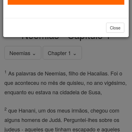
just
, we could rebuild stronger
$5, the cost of a coffee
and keep Catholic education free for all. Stand with us
in faith. Thank you.
DONATE TODAY >
Close
Neemias - Capítulo 1
Neemias ⌄
Chapter 1 ⌄
1
As palavras de Neemias, filho de Hacalias. Foi o
que aconteceu no mês de quisleu, no ano vigésimo,
enquanto eu estava na cidadela de Susa,
2
que Hanani, um dos meus irmãos, chegou com
alguns homens de Judá. Perguntei-lhes sobre os
judeus - aqueles que tinham escapado e aqueles