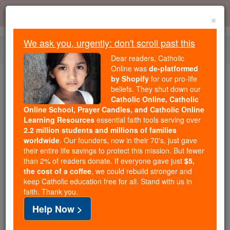
Skip
Error:
No page
to
×
content
We ask you, urgently: don't scroll past this
Togg
Dear readers, Catholic
navi
Online was
de-platformed
by Shopify
for our pro-life
We ask you, urgently: don't scroll past this
beliefs. They shut down our
Catholic Online, Catholic
Dear readers, Catholic Online
Online School, Prayer Candles, and Catholic Online
Learning Resources
essential faith tools serving over
was
de-platformed by Shopify
2.2 million students and millions of families
for our pro-life beliefs. They
worldwide
. Our founders, now in their 70's, just gave
shut down our
Catholic
their entire life savings to protect this mission. But fewer
Online, Catholic Online School, Prayer Candles, and
than 2% of readers donate. If everyone gave just
$5,
the cost of a coffee
, we could rebuild stronger and
essential faith
Catholic Online Learning Resources
keep Catholic education free for all. Stand with us in
tools serving over
2.2 million students and millions of
faith. Thank you.
. Our founders, now in their 70's,
families worldwide
Help Now >
just gave their entire life savings to protect this mission.
But fewer than 2% of readers donate. If everyone gave