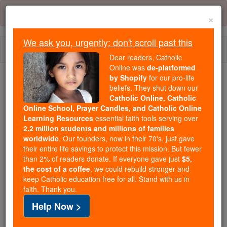
Skip
Error:
No page
to
×
content
We ask you, urgently: don't scroll past this
Togg
Dear readers, Catholic
navi
Online was
de-platformed
by Shopify
for our pro-life
We ask you, urgently: don't scroll past this
beliefs. They shut down our
Catholic Online, Catholic
Dear readers, Catholic Online
Online School, Prayer Candles, and Catholic Online
Learning Resources
essential faith tools serving over
was
de-platformed by Shopify
2.2 million students and millions of families
for our pro-life beliefs. They
worldwide
. Our founders, now in their 70's, just gave
shut down our
Catholic
their entire life savings to protect this mission. But fewer
Online, Catholic Online School, Prayer Candles, and
than 2% of readers donate. If everyone gave just
$5,
the cost of a coffee
, we could rebuild stronger and
essential faith
Catholic Online Learning Resources
keep Catholic education free for all. Stand with us in
tools serving over
2.2 million students and millions of
faith. Thank you.
. Our founders, now in their 70's,
families worldwide
Help Now >
just gave their entire life savings to protect this mission.
But fewer than 2% of readers donate. If everyone gave