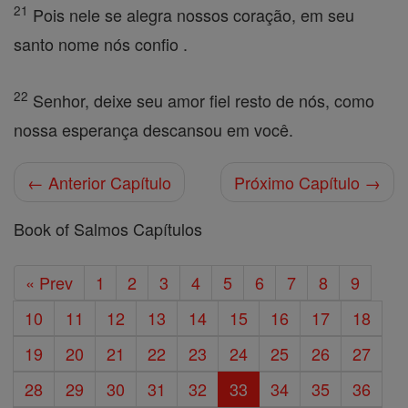
21
Pois nele se alegra nossos coração, em seu
santo nome nós confio .
22
Senhor, deixe seu amor fiel resto de nós, como
nossa esperança descansou em você.
← Anterior Capítulo
Próximo Capítulo →
Book of Salmos Capítulos
« Prev
1
2
3
4
5
6
7
8
9
10
11
12
13
14
15
16
17
18
19
20
21
22
23
24
25
26
27
28
29
30
31
32
33
34
35
36