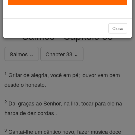
just
, we could rebuild stronger
$5, the cost of a coffee
and keep Catholic education free for all. Stand with us
in faith. Thank you.
DONATE TODAY >
Close
Salmos - Capítulo 33
Salmos ⌄
Chapter 33 ⌄
1
Gritar de alegria, você em pé; louvor vem bem
desde o honesto.
2
Dai graças ao Senhor, na lira, tocar para ele na
harpa de dez cordas .
3
Cantai-lhe um cântico novo, fazer música doce