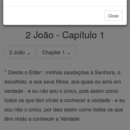
just
, we could rebuild stronger
$5, the cost of a coffee
and keep Catholic education free for all. Stand with us
Close
in faith. Thank you.
DONATE TODAY >
2 João - Capítulo 1
2 João ⌄
Chapter 1 ⌄
1
Desde o Elder : minhas saudações à Senhora, o
escolhido, e aos seus filhos, aos quais eu amo em
verdade - e eu não sou o único, pois assim como
todos os que têm vindo a conhecer a verdade - e eu
sou não o único, por isso assim como todos os que
têm vindo a conhecer a Verdade