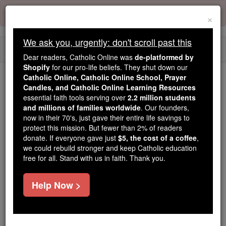
Skip
Error:
No page
to
×
content
We ask you, urgently: don't scroll past this
Togg
Dear readers, Catholic Online was
de-platformed by
navi
Shopify
for our pro-life beliefs. They shut down our
Catholic Online, Catholic Online School, Prayer
We ask you, urgently: don't scroll past this
Candles, and Catholic Online Learning Resources
essential faith tools serving over
2.2 million students
Dear readers, Catholic Online
and millions of families worldwide
. Our founders,
now in their 70's, just gave their entire life savings to
was
de-platformed by Shopify
protect this mission. But fewer than 2% of readers
for our pro-life beliefs. They
donate. If everyone gave just
$5, the cost of a coffee
,
shut down our
Catholic
we could rebuild stronger and keep Catholic education
Online, Catholic Online School, Prayer Candles, and
free for all. Stand with us in faith. Thank you.
essential faith
Catholic Online Learning Resources
tools serving over
2.2 million students and millions of
Help Now >
. Our founders, now in their 70's,
families worldwide
just gave their entire life savings to protect this mission.
But fewer than 2% of readers donate. If everyone gave