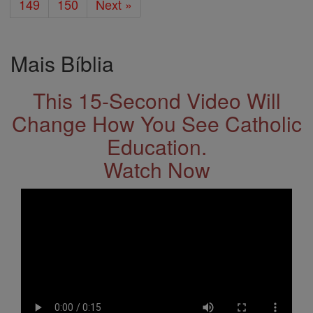
149
150
Next »
Mais Bíblia
This 15-Second Video Will
Change How You See Catholic
Education.
Watch Now