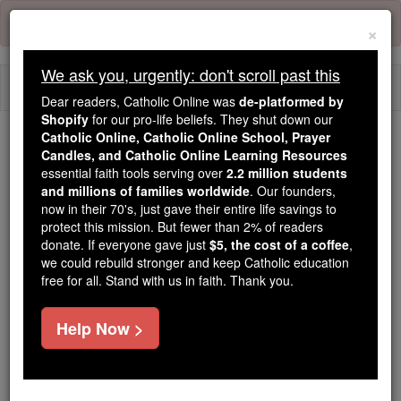
Skip
Error:
No page
to
×
content
We ask you, urgently: don't scroll past this
Togg
Dear readers, Catholic Online was
de-platformed by
navi
Shopify
for our pro-life beliefs. They shut down our
Catholic Online, Catholic Online School, Prayer
Candles, and Catholic Online Learning Resources
Because of You, 2.2 Million
essential faith tools serving over
2.2 million students
Students Are Being Formed in the
and millions of families worldwide
. Our founders,
Faith
now in their 70's, just gave their entire life savings to
protect this mission. But fewer than 2% of readers
Because of generous supporters like you,
donate. If everyone gave just
$5, the cost of a coffee
,
we could rebuild stronger and keep Catholic education
Catholic Online School has already delivered
free for all. Stand with us in faith. Thank you.
free, faithful Catholic education to over 2.2
million students across 193 countries. In an age
Help Now >
of noise and algorithms, you are helping form
souls with truth, prayer, Scripture, and Christ.
If everyone who reads this gave just $5 — the