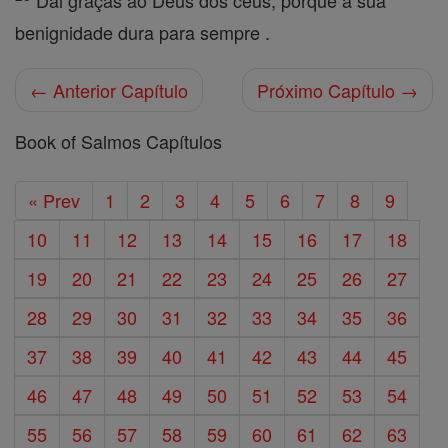
Dai graças ao Deus dos céus, porque a sua
benignidade dura para sempre .
← Anterior Capítulo
Próximo Capítulo →
Book of Salmos Capítulos
« Prev
1
2
3
4
5
6
7
8
9
10
11
12
13
14
15
16
17
18
19
20
21
22
23
24
25
26
27
28
29
30
31
32
33
34
35
36
37
38
39
40
41
42
43
44
45
46
47
48
49
50
51
52
53
54
55
56
57
58
59
60
61
62
63