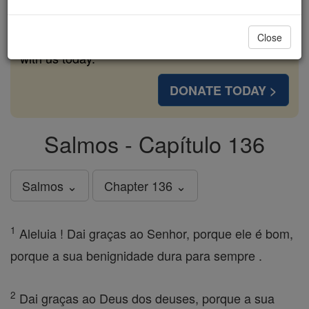
cost of a coffee — we could reach even more
families and keep this life-changing formation
Close
free for all. Be Courageous. Be Catholic. Stand
with us today.
DONATE TODAY >
Salmos - Capítulo 136
Salmos ⌄
Chapter 136 ⌄
1
Aleluia ! Dai graças ao Senhor, porque ele é bom,
porque a sua benignidade dura para sempre .
2
Dai graças ao Deus dos deuses, porque a sua