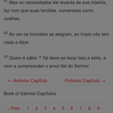
41
Mas os necessitados ele levanta de sua miséria,
faz com que suas famílias, numerosos como
ovelhas.
42
Ao ver os honestos se alegram, eo ímpio não tem
nada a dizer.
43
Quem é sábio ? Tal deve-se levar isso a sério, e
vem a compreender o amor fiel do Senhor.
← Anterior Capítulo
Próximo Capítulo →
Book of Salmos Capítulos
« Prev
1
2
3
4
5
6
7
8
9