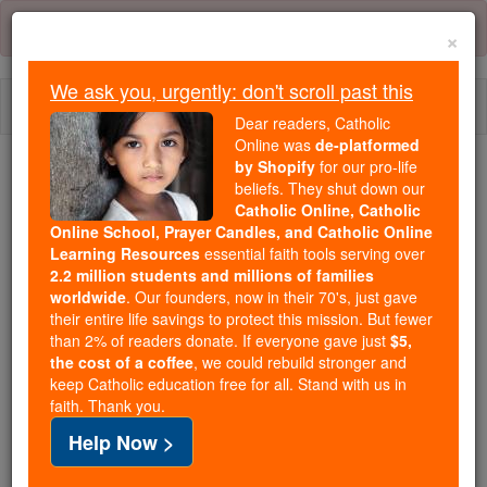
Skip
Error:
No page
to
×
content
We ask you, urgently: don't scroll past this
Togg
Dear readers, Catholic
navi
Online was
de-platformed
by Shopify
for our pro-life
We ask you, urgently: don't scroll past this
beliefs. They shut down our
Catholic Online, Catholic
Dear readers, Catholic Online
Online School, Prayer Candles, and Catholic Online
Learning Resources
essential faith tools serving over
was
de-platformed by Shopify
2.2 million students and millions of families
for our pro-life beliefs. They
worldwide
. Our founders, now in their 70's, just gave
shut down our
Catholic
their entire life savings to protect this mission. But fewer
Online, Catholic Online School, Prayer Candles, and
than 2% of readers donate. If everyone gave just
$5,
the cost of a coffee
, we could rebuild stronger and
essential faith
Catholic Online Learning Resources
keep Catholic education free for all. Stand with us in
tools serving over
2.2 million students and millions of
faith. Thank you.
. Our founders, now in their 70's,
families worldwide
Help Now >
just gave their entire life savings to protect this mission.
But fewer than 2% of readers donate. If everyone gave