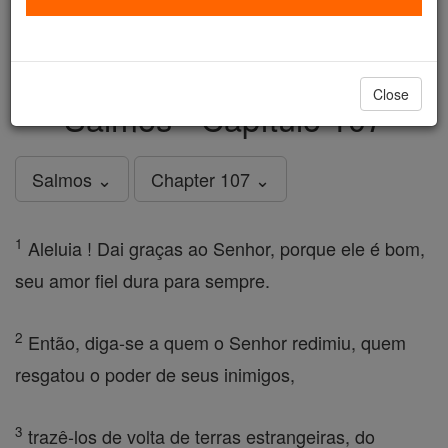
just
, we could rebuild stronger
$5, the cost of a coffee
and keep Catholic education free for all. Stand with us
in faith. Thank you.
DONATE TODAY >
Close
Salmos - Capítulo 107
Salmos ⌄
Chapter 107 ⌄
1
Aleluia ! Dai graças ao Senhor, porque ele é bom,
seu amor fiel dura para sempre.
2
Então, diga-se a quem o Senhor redimiu, quem
resgatou o poder de seus inimigos,
3
trazê-los de volta de terras estrangeiras, do