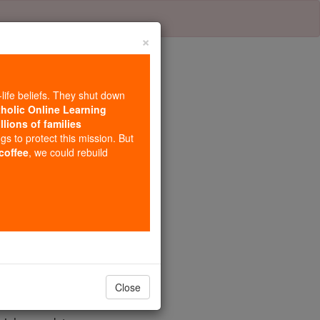
×
-life beliefs. They shut down
tholic Online Learning
llions of families
o 139
ngs to protect this mission. But
 coffee
, we could rebuild
entos de longe.
Close