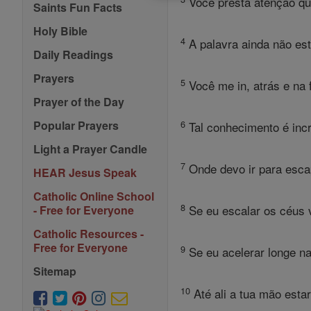
Você presta atenção qu
Saints Fun Facts
Holy Bible
4
A palavra ainda não est
Daily Readings
Prayers
5
Você me in, atrás e na
Prayer of the Day
6
Popular Prayers
Tal conhecimento é incr
Light a Prayer Candle
7
Onde devo ir para escap
HEAR Jesus Speak
Catholic Online School
8
Se eu escalar os céus vo
- Free for Everyone
Catholic Resources -
Free for Everyone
9
Se eu acelerar longe na
Sitemap
10
Até ali a tua mão esta