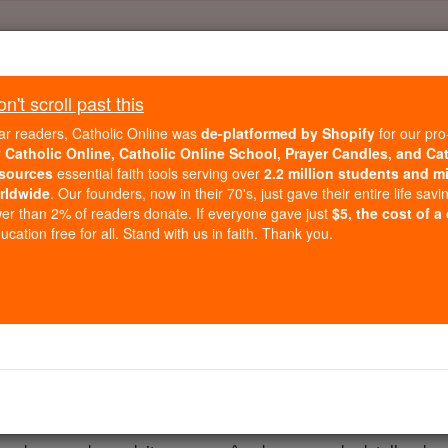
Daily Reading for Thursday, October ...
Today's Reading
't scroll past this
ies of the Rosary
ar readers, Catholic Online was
de-platformed by Shopify
for our pro
r
Catholic Online, Catholic Online School, Prayer Candles, and Ca
sources
essential faith tools serving over
2.2 million students and mi
Salmos - Capítul
rldwide
. Our founders, now in their 70's, just gave their entire life savi
er than 2% of readers donate. If everyone gave just
$5, the cost of a
cation free for all. Stand with us in faith. Thank you.
er 139 ⌄
vid Salmo ] Senhor, você me examinar e me conhece ,
e sento, quando me levanto, você entende os meus pensam