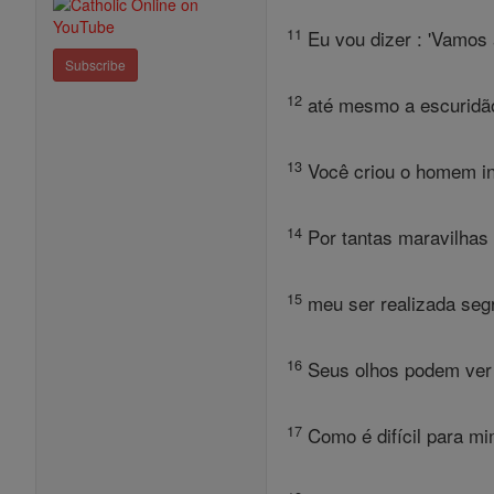
11
Eu vou dizer : 'Vamos 
Subscribe
12
até mesmo a escuridão 
13
Você criou o homem int
14
Por tantas maravilhas
15
meu ser realizada seg
16
Seus olhos podem ver o
17
Como é difícil para m