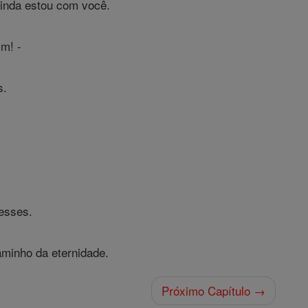
ainda estou com você.
im! -
s.
esses.
aminho da eternidade.
Próximo Capítulo →