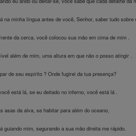
ando eu ando ou deitar-se, você sabe que cada detalhe da 
á na minha língua antes de você, Senhor, saber tudo sobre e
 frente da cerca, você colocou sua mão em cima de mim .
ível além de mim, uma altura em que não o posso atingir .
ar de seu espírito ? Onde fugirei da tua presença?
cê está lá, se eu deitado no inferno, você está lá .
s asas da alva, se habitar para além do oceano,
rá guiando mim, segurando a sua mão direita me rápido.