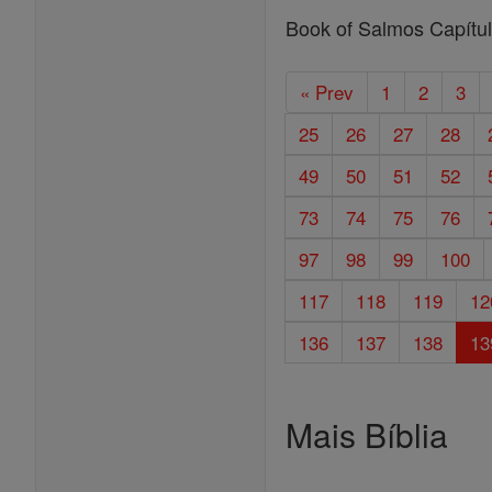
Book of Salmos Capítu
« Prev
1
2
3
25
26
27
28
49
50
51
52
73
74
75
76
97
98
99
100
117
118
119
12
136
137
138
13
Mais Bíblia