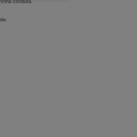
minha conduta.
le .