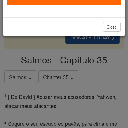
cost of a coffee — we could reach even more
families and keep this life-changing formation
free for all. Be Courageous. Be Catholic. Stand
with us today.
Close
DONATE TODAY >
Salmos - Capítulo 35
Salmos ⌄
Chapter 35 ⌄
1
[ De David ] Acusar meus acusadores, Yahweh,
atacar meus atacantes.
2
Segure o seu escudo eo pavês, para cima e me