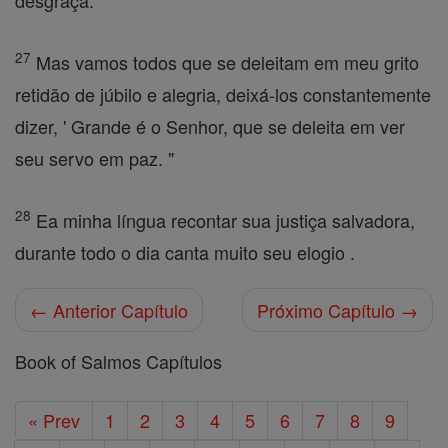
desgraça.
27
Mas vamos todos que se deleitam em meu grito
retidão de júbilo e alegria, deixá-los constantemente
dizer, ' Grande é o Senhor, que se deleita em ver
seu servo em paz. "
28
Ea minha língua recontar sua justiça salvadora,
durante todo o dia canta muito seu elogio .
← Anterior Capítulo
Próximo Capítulo →
Book of Salmos Capítulos
« Prev
1
2
3
4
5
6
7
8
9