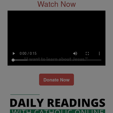
Watch Now
Donate Now