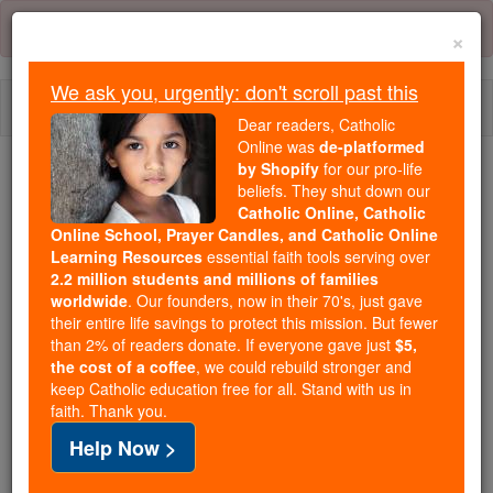
Skip
Error:
No page
to
×
content
We ask you, urgently: don't scroll past this
Togg
Dear readers, Catholic
navi
Online was
de-platformed
by Shopify
for our pro-life
beliefs. They shut down our
Because of You, 2.2 Million
Catholic Online, Catholic
Students Are Being Formed in the
Online School, Prayer Candles, and Catholic Online
Faith
Learning Resources
essential faith tools serving over
2.2 million students and millions of families
Because of generous supporters like you,
worldwide
. Our founders, now in their 70's, just gave
their entire life savings to protect this mission. But fewer
Catholic Online School has already delivered
than 2% of readers donate. If everyone gave just
$5,
free, faithful Catholic education to over 2.2
the cost of a coffee
, we could rebuild stronger and
million students across 193 countries. In an age
keep Catholic education free for all. Stand with us in
of noise and algorithms, you are helping form
faith. Thank you.
souls with truth, prayer, Scripture, and Christ.
Help Now >
If everyone who reads this gave just $5 — the