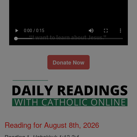
Donate Now
Reading for August 8th, 2026
Reading 1,
Habakkuk 1:12-2:4