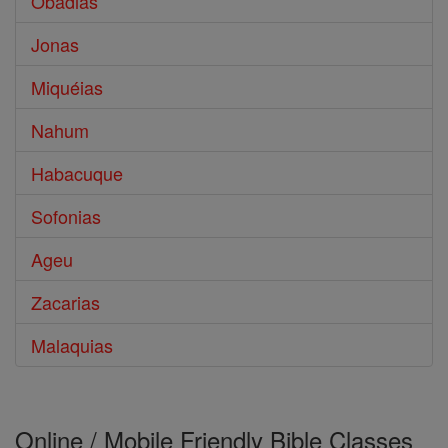
Obadias
Jonas
Miquéias
Nahum
Habacuque
Sofonias
Ageu
Zacarias
Malaquias
Online / Mobile Friendly Bible Classes