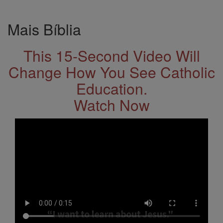
Mais Bíblia
This 15-Second Video Will
Change How You See Catholic
Education.
Watch Now