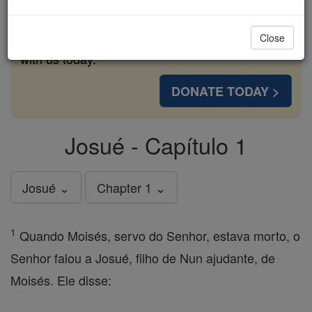
cost of a coffee — we could reach even more
families and keep this life-changing formation
Close
free for all. Be Courageous. Be Catholic. Stand
with us today.
DONATE TODAY >
Josué - Capítulo 1
Josué ⌄
Chapter 1 ⌄
1
Quando Moisés, servo do Senhor, estava morto, o
Senhor falou a Josué, filho de Nun ajudante, de
Moisés. Ele disse: