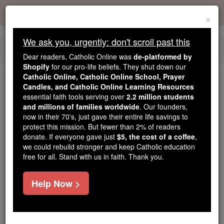
Skip
Error:
No page
to
×
content
We ask you, urgently: don't scroll past this
Togg
Dear readers, Catholic Online was
de-platformed by
navi
Shopify
for our pro-life beliefs. They shut down our
Catholic Online, Catholic Online School, Prayer
Candles, and Catholic Online Learning Resources
Because of You, 2.2 Million
essential faith tools serving over
2.2 million students
Students Are Being Formed in the
and millions of families worldwide
. Our founders,
Faith
now in their 70's, just gave their entire life savings to
protect this mission. But fewer than 2% of readers
Because of generous supporters like you,
donate. If everyone gave just
$5, the cost of a coffee
,
we could rebuild stronger and keep Catholic education
Catholic Online School has already delivered
free for all. Stand with us in faith. Thank you.
free, faithful Catholic education to over 2.2
million students across 193 countries. In an age
Help Now >
of noise and algorithms, you are helping form
souls with truth, prayer, Scripture, and Christ.
If everyone who reads this gave just $5 — the