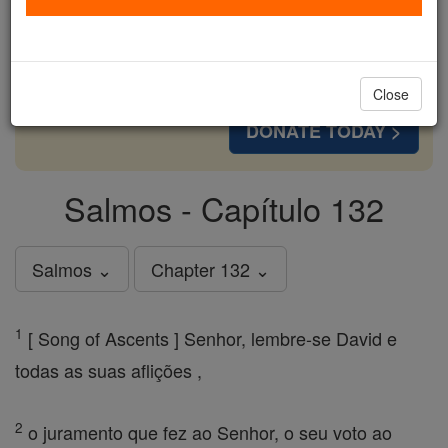
cost of a coffee — we could reach even more
families and keep this life-changing formation
free for all. Be Courageous. Be Catholic. Stand
with us today.
Close
DONATE TODAY >
Salmos - Capítulo 132
Salmos ⌄
Chapter 132 ⌄
1
[ Song of Ascents ] Senhor, lembre-se David e
todas as suas aflições ,
2
o juramento que fez ao Senhor, o seu voto ao