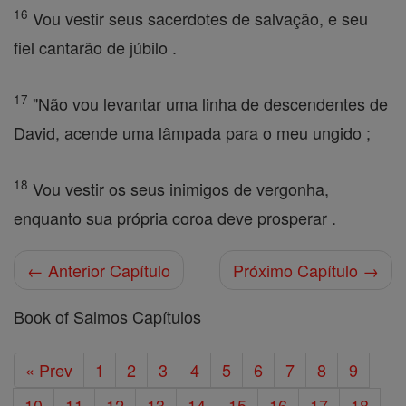
16
Vou vestir seus sacerdotes de salvação, e seu
fiel cantarão de júbilo .
17
"Não vou levantar uma linha de descendentes de
David, acende uma lâmpada para o meu ungido ;
18
Vou vestir os seus inimigos de vergonha,
enquanto sua própria coroa deve prosperar .
← Anterior Capítulo
Próximo Capítulo →
Book of Salmos Capítulos
« Prev
1
2
3
4
5
6
7
8
9
10
11
12
13
14
15
16
17
18