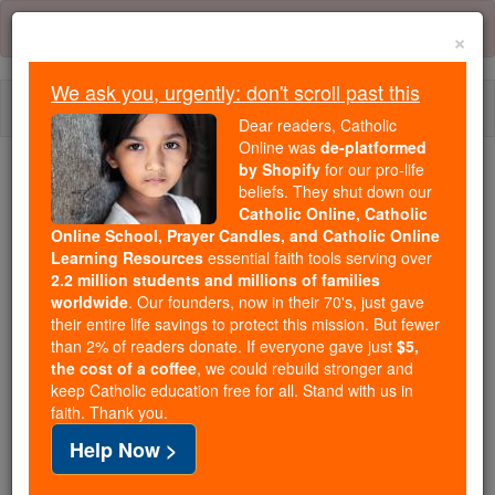
Skip
Error:
No page
to
×
content
We ask you, urgently: don't scroll past this
Togg
Dear readers, Catholic
navi
Online was
de-platformed
by Shopify
for our pro-life
beliefs. They shut down our
Because of You, 2.2 Million
Catholic Online, Catholic
Students Are Being Formed in the
Online School, Prayer Candles, and Catholic Online
Faith
Learning Resources
essential faith tools serving over
2.2 million students and millions of families
Because of generous supporters like you,
worldwide
. Our founders, now in their 70's, just gave
their entire life savings to protect this mission. But fewer
Catholic Online School has already delivered
than 2% of readers donate. If everyone gave just
$5,
free, faithful Catholic education to over 2.2
the cost of a coffee
, we could rebuild stronger and
million students across 193 countries. In an age
keep Catholic education free for all. Stand with us in
of noise and algorithms, you are helping form
faith. Thank you.
souls with truth, prayer, Scripture, and Christ.
Help Now >
If everyone who reads this gave just $5 — the