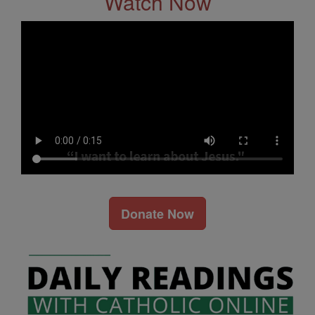
Watch Now
Donate Now