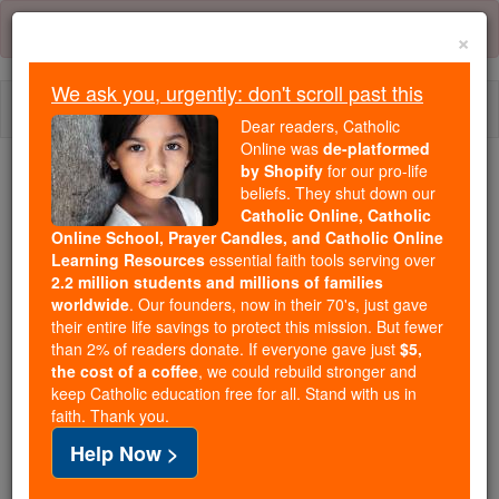
Skip
Error:
No page
to
×
content
We ask you, urgently: don't scroll past this
Togg
Dear readers, Catholic
navi
Online was
de-platformed
by Shopify
for our pro-life
We ask you, urgently: don't scroll past this
beliefs. They shut down our
Catholic Online, Catholic
Dear readers, Catholic Online
Online School, Prayer Candles, and Catholic Online
Learning Resources
essential faith tools serving over
was
de-platformed by Shopify
2.2 million students and millions of families
for our pro-life beliefs. They
worldwide
. Our founders, now in their 70's, just gave
shut down our
Catholic
their entire life savings to protect this mission. But fewer
Online, Catholic Online School, Prayer Candles, and
than 2% of readers donate. If everyone gave just
$5,
the cost of a coffee
, we could rebuild stronger and
essential faith
Catholic Online Learning Resources
keep Catholic education free for all. Stand with us in
tools serving over
2.2 million students and millions of
faith. Thank you.
. Our founders, now in their 70's,
families worldwide
Help Now >
just gave their entire life savings to protect this mission.
But fewer than 2% of readers donate. If everyone gave