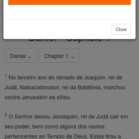
just
, we could rebuild stronger
$5, the cost of a coffee
and keep Catholic education free for all. Stand with us
in faith. Thank you.
DONATE TODAY >
Close
Daniel - Capítulo 1
Daniel ⌄
Chapter 1 ⌄
1
No terceiro ano do reinado de Joaquim, rei de
Judá, Nabucodonosor, rei da Babilônia, marchou
contra Jerusalém ea sitiou.
2
O Senhor deixou Jeoiaquim, rei de Judá cair em
seu poder, bem como alguns dos navios
pertencentes ao Templo de Deus. Estes tirou a