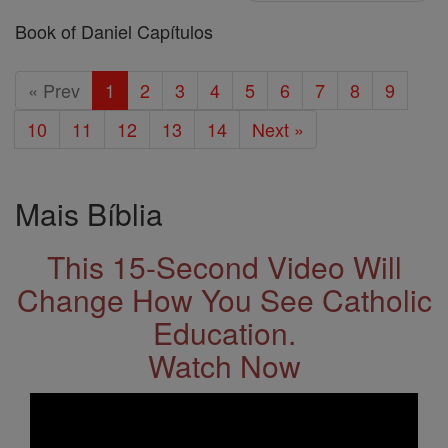
Book of Daniel Capítulos
« Prev
1
2
3
4
5
6
7
8
9
10
11
12
13
14
Next »
Mais Bíblia
This 15-Second Video Will
Change How You See Catholic
Education.
Watch Now