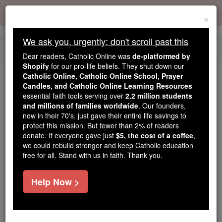
Skip
Error:
No page
to
×
content
We ask you, urgently: don't scroll past this
Togg
Dear readers, Catholic Online was
de-platformed by
navi
Shopify
for our pro-life beliefs. They shut down our
Catholic Online, Catholic Online School, Prayer
We ask you, urgently: don't scroll past this
Candles, and Catholic Online Learning Resources
essential faith tools serving over
2.2 million students
Dear readers, Catholic Online
and millions of families worldwide
. Our founders,
now in their 70's, just gave their entire life savings to
was
de-platformed by Shopify
protect this mission. But fewer than 2% of readers
for our pro-life beliefs. They
donate. If everyone gave just
$5, the cost of a coffee
,
shut down our
Catholic
we could rebuild stronger and keep Catholic education
Online, Catholic Online School, Prayer Candles, and
free for all. Stand with us in faith. Thank you.
essential faith
Catholic Online Learning Resources
tools serving over
2.2 million students and millions of
Help Now >
. Our founders, now in their 70's,
families worldwide
just gave their entire life savings to protect this mission.
But fewer than 2% of readers donate. If everyone gave