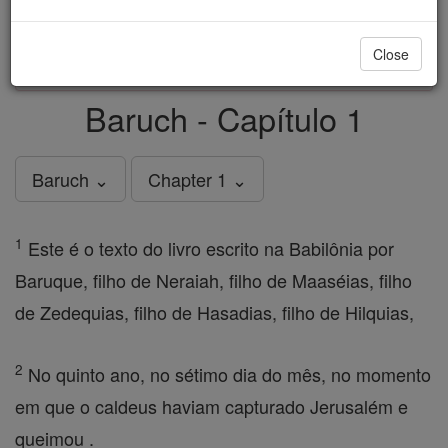
just
, we could rebuild stronger
$5, the cost of a coffee
and keep Catholic education free for all. Stand with us
Close
in faith. Thank you.
DONATE TODAY >
Baruch - Capítulo 1
Baruch ⌄
Chapter 1 ⌄
1
Este é o texto do livro escrito na Babilônia por
Baruque, filho de Neraiah, filho de Maaséias, filho
de Zedequias, filho de Hasadias, filho de Hilquias,
2
No quinto ano, no sétimo dia do mês, no momento
em que o caldeus haviam capturado Jerusalém e
queimou .