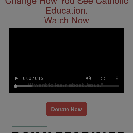
Change How You See Catholic
Education.
Watch Now
Donate Now