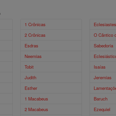
o
1 Crônicas
Eclesiaste
2 Crônicas
O Cântico 
Esdras
Sabedoria
Neemias
Eclesiástic
Tobit
Isaías
Judith
Jeremias
Esther
Lamentaçõ
1 Macabeus
Baruch
2 Macabeus
Ezequiel