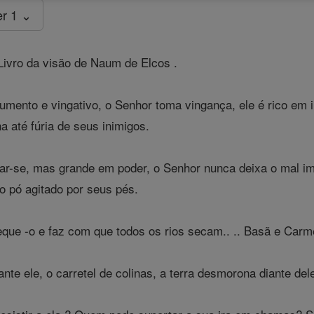
er 1 ⌄
Livro da visão de Naum de Elcos .
ento e vingativo, o Senhor toma vingança, ele é rico em i
a até fúria de seus inimigos.
rar-se, mas grande em poder, o Senhor nunca deixa o mal i
o pó agitado por seus pés.
eque -o e faz com que todos os rios secam.. .. Basã e Car
e ele, o carretel de colinas, a terra desmorona diante del