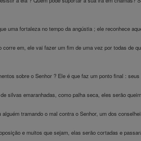
resistir a ela ? Quem pode suportar a sua ira em chamas? 
ue uma fortaleza no tempo da angústia ; ele reconhece aqu
corre em, ele vai fazer um fim de uma vez por todas de qu
tos sobre o Senhor ? Ele é que faz um ponto final : seus 
 silvas emaranhadas, como palha seca, eles serão queim
 alguém tramando o mal contra o Senhor, um dos conselheir
posição e muitos que sejam, elas serão cortadas e passarão.