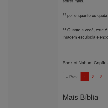
sofrer mais,
13
por enquanto eu quebra
14
Quanto a você, este é 
imagem esculpida elenco
Book of Nahum Capítul
« Prev
1
2
3
Mais Bíblia