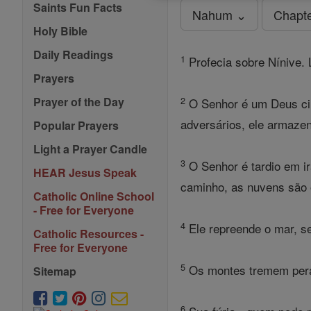
Saints Fun Facts
Nahum ⌄
Chapt
Holy Bible
Daily Readings
1
Profecia sobre Nínive. 
Prayers
2
Prayer of the Day
O Senhor é um Deus cium
adversários, ele armazen
Popular Prayers
Light a Prayer Candle
3
O Senhor é tardio em i
HEAR Jesus Speak
caminho, as nuvens são 
Catholic Online School
- Free for Everyone
4
Ele repreende o mar, s
Catholic Resources -
Free for Everyone
5
Os montes tremem perant
Sitemap
6