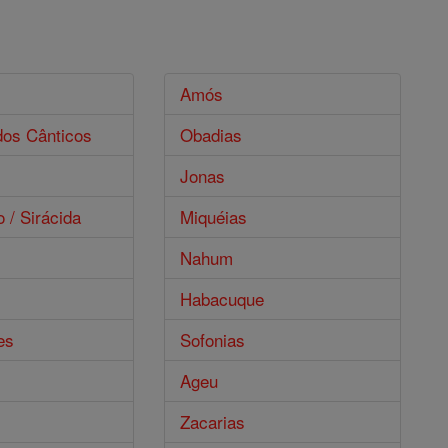
s
Amós
dos Cânticos
Obadias
Jonas
o / Sirácida
Miquéias
Nahum
Habacuque
es
Sofonias
Ageu
Zacarias