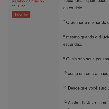
Sua fúria - quem pode 
antes dele.
Subscribe
7
O Senhor é melhor do q
8
mesmo quando o dilúvio 
escuridão.
9
Quais são seus pensamen
10
como um emaranhado de
11
Desde que você surgiu
12
Assim diz Javé : sem o