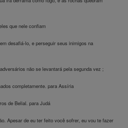
Sua ira derrama como fogo, e as rochas quebram
eles que nele confiam
em desafiá-lo, e perseguir seus inimigos na
adversários não se levantará pela segunda vez ;
ados completamente. para Assíria
os de Belial. para Judá
 Apesar de eu ter feito você sofrer, eu vou te fazer