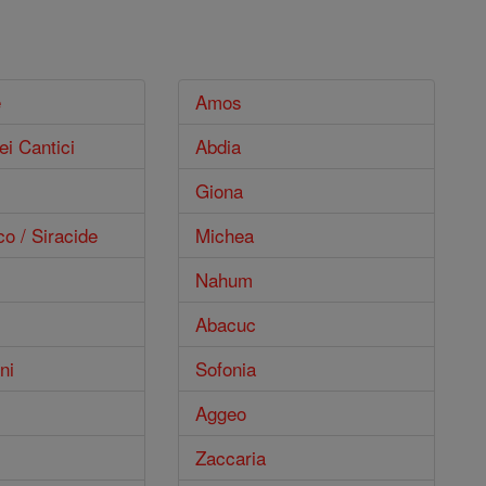
e
Amos
ei Cantici
Abdia
Giona
co / Siracide
Michea
Nahum
Abacuc
ni
Sofonia
Aggeo
Zaccaria