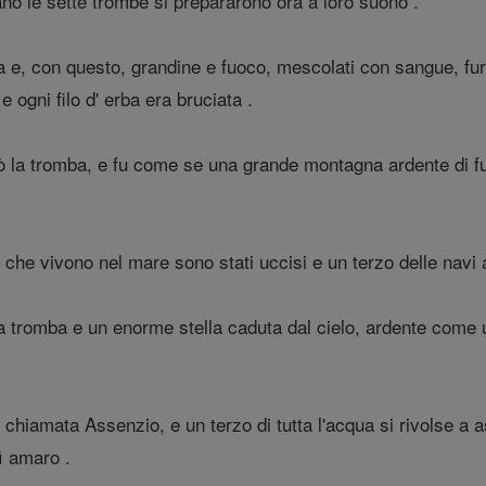
no le sette trombe si prepararono ora a loro suono .
 e, con questo, grandine e fuoco, mescolati con sangue, furono
, e ogni filo d' erba era bruciata .
 la tromba, e fu come se una grande montagna ardente di fuo
e che vivono nel mare sono stati uccisi e un terzo delle navi 
 tromba e un enorme stella caduta dal cielo, ardente come una 
a chiamata Assenzio, e un terzo di tutta l'acqua si rivolse 
ì amaro .