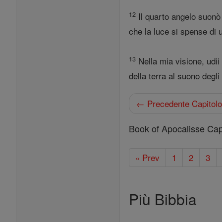
12
Il quarto angelo suonò l
che la luce si spense di u
13
Nella mia visione, udii 
della terra al suono degli
← Precedente Capitol
Book of Apocalisse Capi
« Prev
1
2
3
Più Bibbia