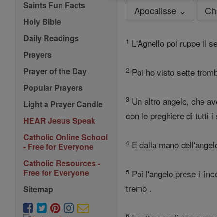
Saints Fun Facts
Apocalisse ⌄
Ch
Holy Bible
Daily Readings
1
L'Agnello poi ruppe il se
Prayers
2
Prayer of the Day
Poi ho visto sette tromb
Popular Prayers
3
Un altro angelo, che ave
Light a Prayer Candle
con le preghiere di tutti i
HEAR Jesus Speak
Catholic Online School
4
E dalla mano dell'angelo
- Free for Everyone
Catholic Resources -
5
Free for Everyone
Poi l'angelo prese l' inc
tremò .
Sitemap
6