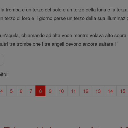
a tromba e un terzo del sole e un terzo della luna e la terza 
n terzo di loro e il giorno perse un terzo della sua illuminaz
un'aquila, chiamando ad alta voce mentre volava alto sopra la 
 altri tre trombe che i tre angeli devono ancora saltare ! '
o
toli
4
5
6
7
8
9
10
11
12
13
14
15