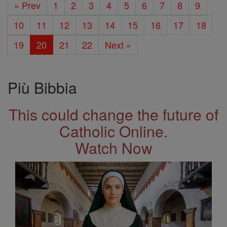
« Prev
1
2
3
4
5
6
7
8
9
10
11
12
13
14
15
16
17
18
19
20
21
22
Next »
Più Bibbia
This could change the future of
Catholic Online.
Watch Now