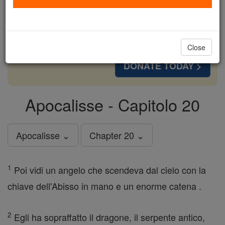
cost of a coffee — we could reach even more
families and keep this life-changing formation
free for all. Be Courageous. Be Catholic. Stand
with us today.
Close
DONATE TODAY >
Apocalisse - Capitolo 20
Apocalisse ⌄
Chapter 20 ⌄
1
Poi vidi un angelo che scendeva dal cielo con la
chiave dell'Abisso in mano e un enorme catena .
2
Egli ha sopraffatto il dragone, il serpente antico,