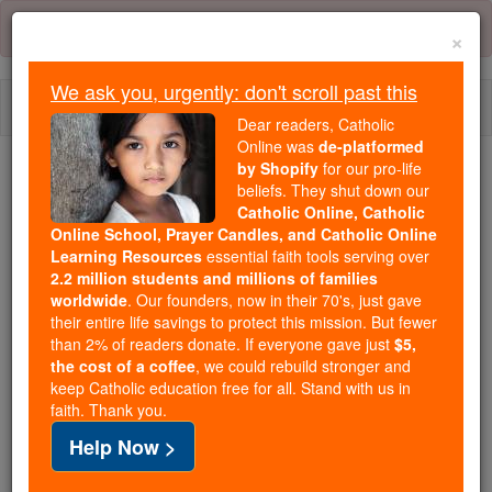
Skip
Error:
No page
to
×
content
We ask you, urgently: don't scroll past this
Togg
Dear readers, Catholic
navi
Online was
de-platformed
by Shopify
for our pro-life
beliefs. They shut down our
Because of You, 2.2 Million
Catholic Online, Catholic
Students Are Being Formed in the
Online School, Prayer Candles, and Catholic Online
Faith
Learning Resources
essential faith tools serving over
2.2 million students and millions of families
Because of generous supporters like you,
worldwide
. Our founders, now in their 70's, just gave
their entire life savings to protect this mission. But fewer
Catholic Online School has already delivered
than 2% of readers donate. If everyone gave just
$5,
free, faithful Catholic education to over 2.2
the cost of a coffee
, we could rebuild stronger and
million students across 193 countries. In an age
keep Catholic education free for all. Stand with us in
of noise and algorithms, you are helping form
faith. Thank you.
souls with truth, prayer, Scripture, and Christ.
Help Now >
If everyone who reads this gave just $5 — the