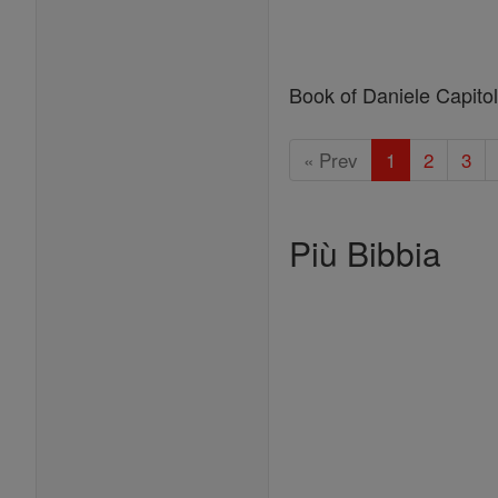
Book of Daniele Capitol
« Prev
1
2
3
Più Bibbia