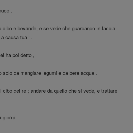
nuco .
to cibo e bevande, e se vede che guardando in faccia
e a causa tua ' .
l ha poi detto ,
dato solo da mangiare legumi e da bere acqua .
 cibo del re ; andare da quello che si vede, e trattare
 giorni .