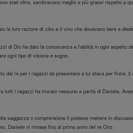
sono stati oltre, sembravano meglio e più grassi rispetto a q
ato la loro razione di cibo e il vino che dovevano bere e died
zzi di Dio ha dato la conoscenza e l'abilità in ogni aspetto d
are ogni tipo di visione e sogno .
to dal re per i ragazzi da presentare a lui stava per finire, 
tra tutti i ragazzi ha trovato nessuno a parità di Daniele, An
lla saggezza o comprensione li potesse mettere in discussione,
egno. Daniele vi rimase fino al primo anno del re Ciro .