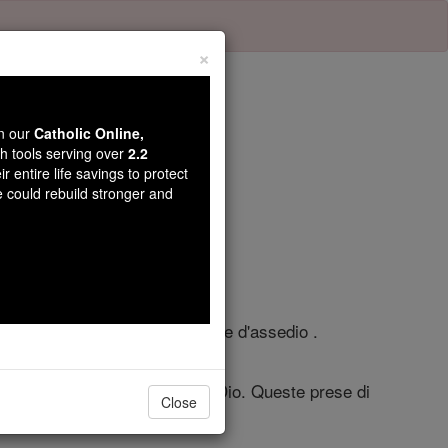
×
wn our
Catholic Online,
th tools serving over
2.2
r entire life savings to protect
olo 1
e could rebuild stronger and
rciò su Gerusalemme e la cinse d'assedio .
avi appartenenti al Tempio di Dio. Queste prese di
Close