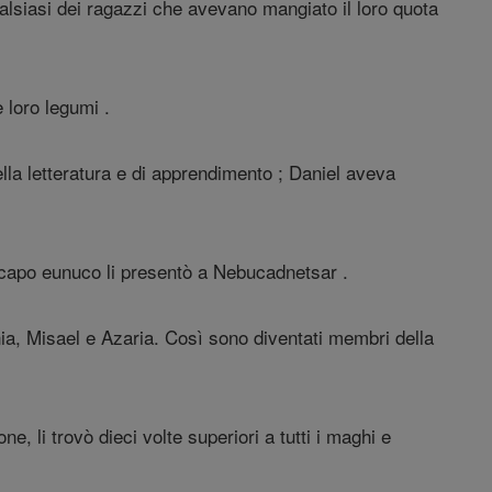
ualsiasi dei ragazzi che avevano mangiato il loro quota
e loro legumi .
ella letteratura e di apprendimento ; Daniel aveva
il capo eunuco li presentò a Nebucadnetsar .
ania, Misael e Azaria. Così sono diventati membri della
 li trovò dieci volte superiori a tutti i maghi e