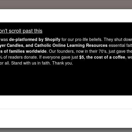
Daily Reading for Thursday, October ...
Today's Reading
't scroll past this
ies of the Rosary
e was
de-platformed by Shopify
for our pro-life beliefs. They shut do
ayer Candles, and Catholic Online Learning Resources
essential fai
ns of families worldwide
. Our founders, now in their 70's, just gave thei
Daniele - Capit
2% of readers donate. If everyone gave just
$5, the cost of a coffee
, w
r all. Stand with us in faith. Thank you.
er 1 ⌄
o di Ioiakìm, re di Giuda, Nabucodònosor re di Babilonia ma
m re di Giuda cadere in suo potere, così come alcune delle n
re i vasi nel tesoro dei suoi dei.