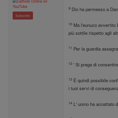
9
Dio ha permesso a Danie
Subscribe
10
Ma l'eunuco avvertito D
più sottile rispetto agli a
11
Per la guardia assegnat
12
' Si prega di consentir
13
È quindi possibile confr
i tuoi servi di conseguenz
14
L' uomo ha accettato di