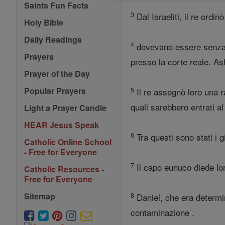
Saints Fun Facts
3
Dal Israeliti, il re ord
Holy Bible
Daily Readings
4
dovevano essere senza al
Prayers
presso la corte reale. As
Prayer of the Day
5
Popular Prayers
Il re assegnò loro una ra
quali sarebbero entrati al
Light a Prayer Candle
HEAR Jesus Speak
6
Tra questi sono stati i 
Catholic Online School
- Free for Everyone
7
Il capo eunuco diede lo
Catholic Resources -
Free for Everyone
8
Sitemap
Daniel, che era determin
contaminazione .