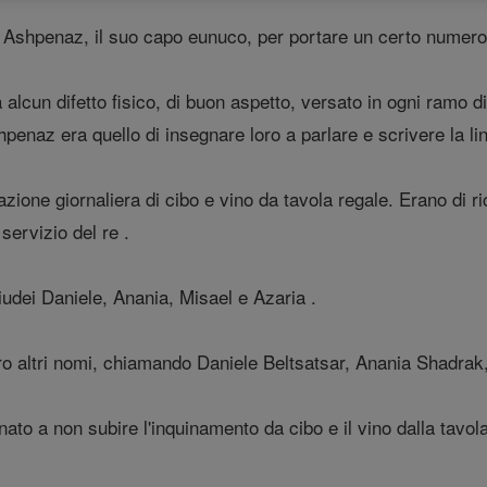
inò Ashpenaz, il suo capo eunuco, per portare un certo numero
cun difetto fisico, di buon aspetto, versato in ogni ramo d
hpenaz era quello di insegnare loro a parlare e scrivere la li
zione giornaliera di cibo e vino da tavola regale. Erano di ri
 servizio del re .
giudei Daniele, Anania, Misael e Azaria .
ro altri nomi, chiamando Daniele Beltsatsar, Anania Shadra
ato a non subire l'inquinamento da cibo e il vino dalla tavol