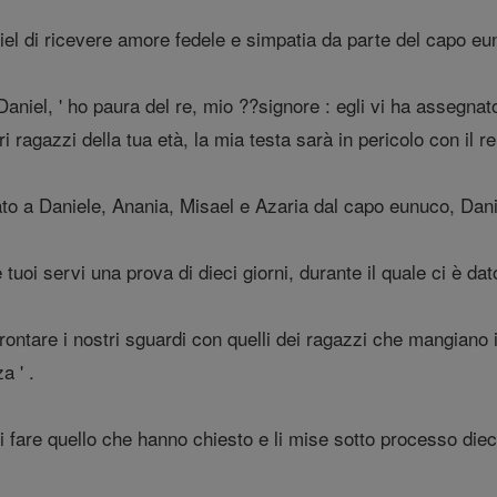
l di ricevere amore fedele e simpatia da parte del capo eu
aniel, ' ho paura del re, mio ??signore : egli vi ha assegna
ltri ragazzi della tua età, la mia testa sarà in pericolo con il r
o a Daniele, Anania, Misael e Azaria dal capo eunuco, Danie
e tuoi servi una prova di dieci giorni, durante il quale ci è 
ontare i nostri sguardi con quelli dei ragazzi che mangiano il
a ' .
 fare quello che hanno chiesto e li mise sotto processo dieci