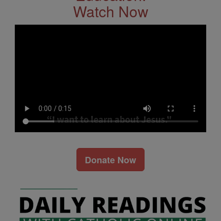
Watch Now
Donate Now