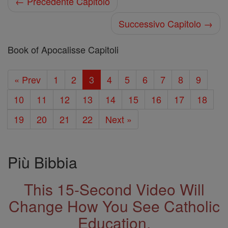
← Precedente Capitolo
Successivo Capitolo →
Book of Apocalisse Capitoli
« Prev
1
2
3
4
5
6
7
8
9
10
11
12
13
14
15
16
17
18
19
20
21
22
Next »
Più Bibbia
This 15-Second Video Will
Change How You See Catholic
Education.