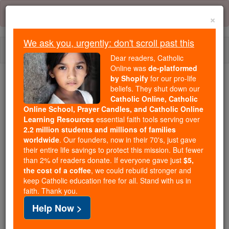
Skip
Error:
No page
to
×
content
We ask you, urgently: don't scroll past this
Togg
Dear readers, Catholic
navi
Online was
de-platformed
by Shopify
for our pro-life
beliefs. They shut down our
Because of You, 2.2 Million
Catholic Online, Catholic
Students Are Being Formed in the
Online School, Prayer Candles, and Catholic Online
Faith
Learning Resources
essential faith tools serving over
2.2 million students and millions of families
Because of generous supporters like you,
worldwide
. Our founders, now in their 70's, just gave
their entire life savings to protect this mission. But fewer
Catholic Online School has already delivered
than 2% of readers donate. If everyone gave just
$5,
free, faithful Catholic education to over 2.2
the cost of a coffee
, we could rebuild stronger and
million students across 193 countries. In an age
keep Catholic education free for all. Stand with us in
of noise and algorithms, you are helping form
faith. Thank you.
souls with truth, prayer, Scripture, and Christ.
Help Now >
If everyone who reads this gave just $5 — the