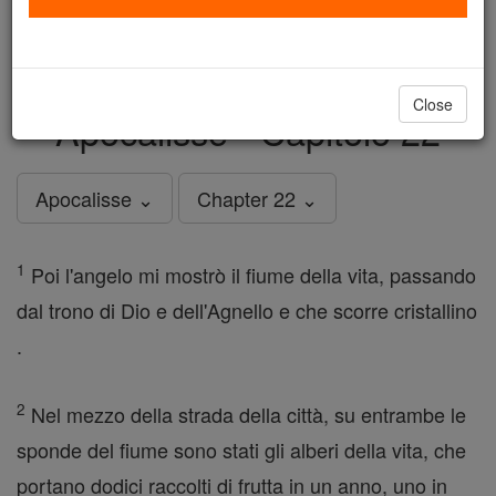
just
, we could rebuild stronger
$5, the cost of a coffee
and keep Catholic education free for all. Stand with us
in faith. Thank you.
DONATE TODAY >
Close
Apocalisse - Capitolo 22
Apocalisse ⌄
Chapter 22 ⌄
1
Poi l'angelo mi mostrò il fiume della vita, passando
dal trono di Dio e dell'Agnello e che scorre cristallino
.
2
Nel mezzo della strada della città, su entrambe le
sponde del fiume sono stati gli alberi della vita, che
portano dodici raccolti di frutta in un anno, uno in