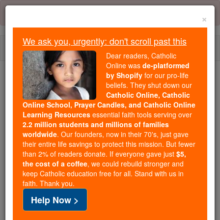
Skip
Error:
No page
to
×
content
We ask you, urgently: don't scroll past this
Togg
Dear readers, Catholic
navi
Online was
de-platformed
by Shopify
for our pro-life
We ask you, urgently: don't scroll past this
beliefs. They shut down our
Catholic Online, Catholic
Dear readers, Catholic Online
Online School, Prayer Candles, and Catholic Online
Learning Resources
essential faith tools serving over
was
de-platformed by Shopify
2.2 million students and millions of families
for our pro-life beliefs. They
worldwide
. Our founders, now in their 70's, just gave
shut down our
Catholic
their entire life savings to protect this mission. But fewer
Online, Catholic Online School, Prayer Candles, and
than 2% of readers donate. If everyone gave just
$5,
the cost of a coffee
, we could rebuild stronger and
essential faith
Catholic Online Learning Resources
keep Catholic education free for all. Stand with us in
tools serving over
2.2 million students and millions of
faith. Thank you.
. Our founders, now in their 70's,
families worldwide
Help Now >
just gave their entire life savings to protect this mission.
But fewer than 2% of readers donate. If everyone gave