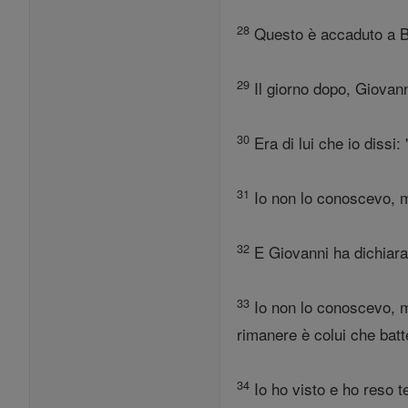
28
Questo è accaduto a Be
29
Il giorno dopo, Giovann
30
Era di lui che io dissi
31
Io non lo conoscevo, m
32
E Giovanni ha dichiarat
33
Io non lo conoscevo, ma
rimanere è colui che batt
34
Io ho visto e ho reso te