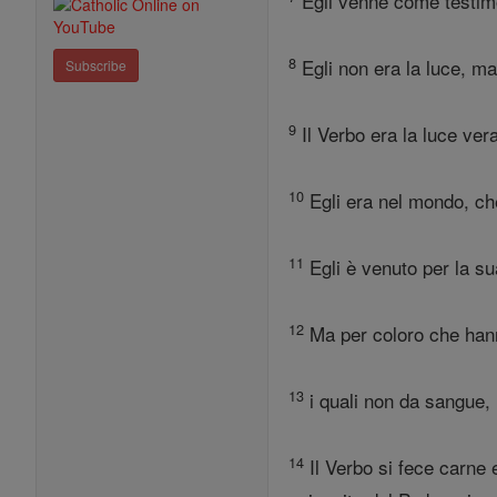
Egli venne come testimo
8
Egli non era la luce, ma
Subscribe
9
Il Verbo era la luce ve
10
Egli era nel mondo, che
11
Egli è venuto per la su
12
Ma per coloro che hanno
13
i quali non da sangue,
14
Il Verbo si fece carne 