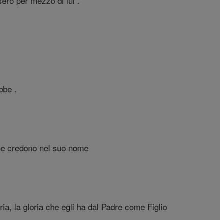
ero per mezzo di lui .
bbe .
 che credono nel suo nome
a, la gloria che egli ha dal Padre come Figlio