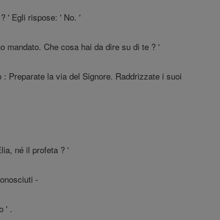
? ' Egli rispose: ' No. '
o mandato. Che cosa hai da dire su di te ? '
 : Preparate la via del Signore. Raddrizzate i suoi
a, né il profeta ? '
onosciuti -
 ' .