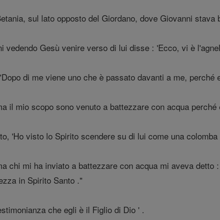
tania, sul lato opposto del Giordano, dove Giovanni stava 
i vedendo Gesù venire verso di lui disse : 'Ecco, vi è l'agnel
: "Dopo di me viene uno che è passato davanti a me, perché e
a il mio scopo sono venuto a battezzare con acqua perché egl
o, 'Ho visto lo Spirito scendere su di lui come una colomba da
 chi mi ha inviato a battezzare con acqua mi aveva detto : 
ezza in Spirito Santo ."
stimonianza che egli è il Figlio di Dio ' .