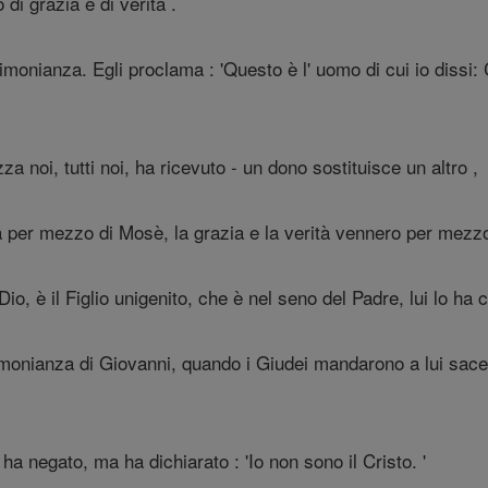
 di grazia e di verità .
imonianza. Egli proclama : 'Questo è l' uomo di cui io dissi
zza noi, tutti noi, ha ricevuto - un dono sostituisce un altro ,
a per mezzo di Mosè, la grazia e la verità vennero per mezzo
o, è il Figlio unigenito, che è nel seno del Padre, lui lo ha 
monianza di Giovanni, quando i Giudei mandarono a lui sacer
ha negato, ma ha dichiarato : 'Io non sono il Cristo. '