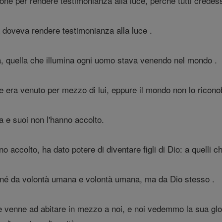
ne per rendere testimonianza alla luce, perché tutti credess
 doveva rendere testimonianza alla luce .
ra, quella che illumina ogni uomo stava venendo nel mondo .
 era venuto per mezzo di lui, eppure il mondo non lo ricono
a e suoi non l'hanno accolto.
 accolto, ha dato potere di diventare figli di Dio: a quelli
 né da volontà umana e volontà umana, ma da Dio stesso .
e venne ad abitare in mezzo a noi, e noi vedemmo la sua glori