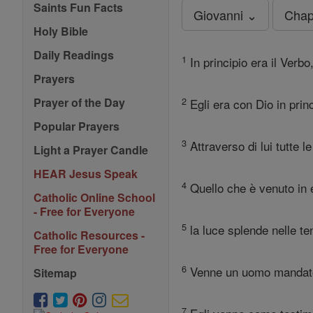
Saints Fun Facts
Giovanni ⌄
Chap
Holy Bible
Daily Readings
1
In principio era il Verbo
Prayers
2
Prayer of the Day
Egli era con Dio in princ
Popular Prayers
3
Attraverso di lui tutte 
Light a Prayer Candle
HEAR Jesus Speak
4
Quello che è venuto in es
Catholic Online School
- Free for Everyone
5
la luce splende nelle te
Catholic Resources -
Free for Everyone
6
Venne un uomo mandato 
Sitemap
7