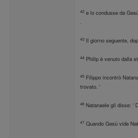
42
e lo condusse da Gesù..
.
43
Il giorno seguente, dopo
44
Philip è venuto dalla s
45
Filippo incontrò Natana
trovato. '
46
Natanaele gli disse: ' 
47
Quando Gesù vide Natana