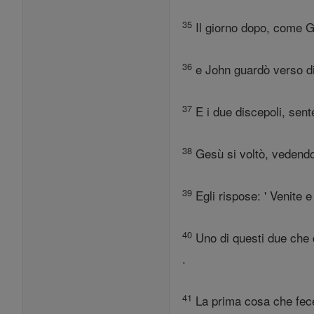
35
Il giorno dopo, come G
36
e John guardò verso di l
37
E i due discepoli, sent
38
Gesù si voltò, vedendo c
39
Egli rispose: ' Venite 
40
Uno di questi due che 
.
41
La prima cosa che fece f