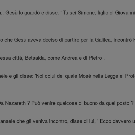
 Gesù lo guardò e disse: ' Tu sei Simone, figlio di Giovanni,
 che Gesù aveva deciso di partire per la Galilea, incontrò Fil
tessa città, Betsaida, come Andrea e di Pietro .
èle e gli disse: 'Noi colui del quale Mosè nella Legge ei Pro
Da Nazareth ? Può venire qualcosa di buono da quel posto ? ' F
ele che gli veniva incontro, disse di lui, ' Ecco davvero un 