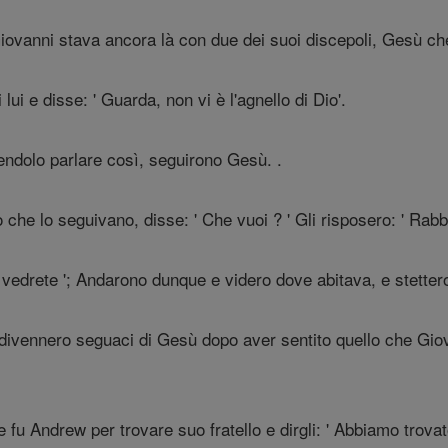
iovanni stava ancora là con due dei suoi discepoli, Gesù ch
ui e disse: ' Guarda, non vi è l'agnello di Dio'.
endolo parlare così, seguirono Gesù. .
he lo seguivano, disse: ' Che vuoi ? ' Gli risposero: ' Rabbi 
e vedrete '; Andarono dunque e videro dove abitava, e stettero
divennero seguaci di Gesù dopo aver sentito quello che Giov
u Andrew per trovare suo fratello e dirgli: ' Abbiamo trovato 