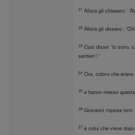
21
Allora gli chiesero: ' All
22
Allora gli dissero : 'C
23
Così disse: 'Io sono, c
sentieri ! '
24
Ora, coloro che erano s
25
e hanno messo questa dom
26
Giovanni rispose loro: 
27
è colui che viene dopo 