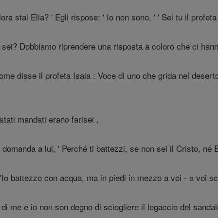
ora stai Elia? ' Egli rispose: ' Io non sono. ' ' Sei tu il profeta 
hi sei? Dobbiamo riprendere una risposta a coloro che ci hann
ome disse il profeta Isaia : Voce di uno che grida nel deserto
tati mandati erano farisei ,
anda a lui, ' Perché ti battezzi, se non sei il Cristo, né Eli
'Io battezzo con acqua, ma in piedi in mezzo a voi - a voi sc
di me e io non son degno di sciogliere il legaccio del sandalo