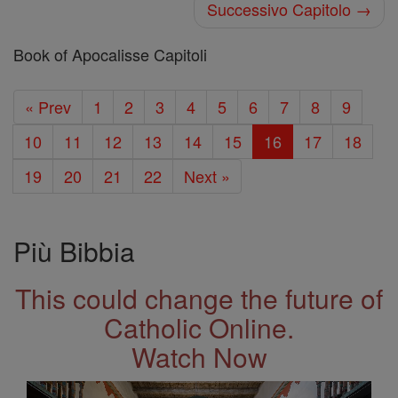
Successivo Capitolo →
Book of Apocalisse Capitoli
« Prev
1
2
3
4
5
6
7
8
9
10
11
12
13
14
15
16
17
18
19
20
21
22
Next »
Più Bibbia
This could change the future of
Catholic Online.
Watch Now