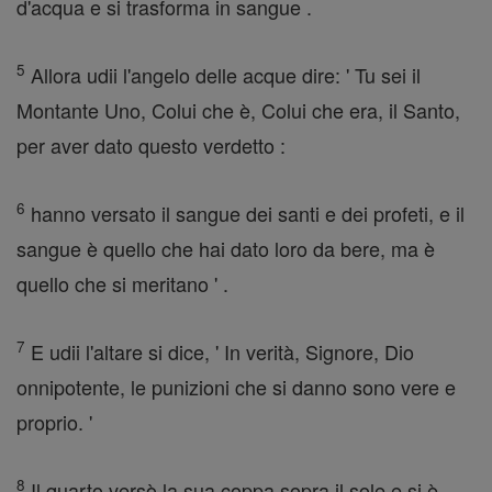
d'acqua e si trasforma in sangue .
5
Allora udii l'angelo delle acque dire: ' Tu sei il
Montante Uno, Colui che è, Colui che era, il Santo,
per aver dato questo verdetto :
6
hanno versato il sangue dei santi e dei profeti, e il
sangue è quello che hai dato loro da bere, ma è
quello che si meritano ' .
7
E udii l'altare si dice, ' In verità, Signore, Dio
onnipotente, le punizioni che si danno sono vere e
proprio. '
8
Il quarto versò la sua coppa sopra il sole e si è