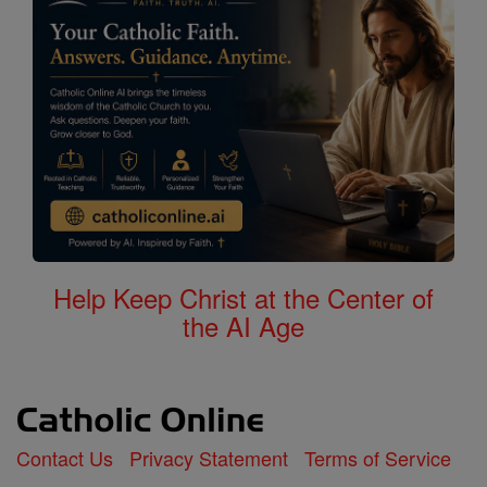
Help Keep Christ at the Center of
the AI Age
Contact Us
Privacy Statement
Terms of Service