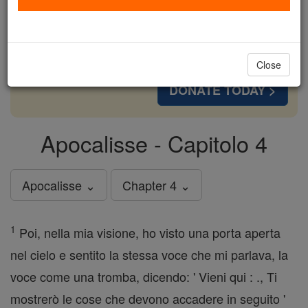
cost of a coffee — we could reach even more
families and keep this life-changing formation
free for all. Be Courageous. Be Catholic. Stand
with us today.
Close
DONATE TODAY >
Apocalisse - Capitolo 4
Apocalisse ⌄
Chapter 4 ⌄
1
Poi, nella mia visione, ho visto una porta aperta
nel cielo e sentito la stessa voce che mi parlava, la
voce come una tromba, dicendo: ' Vieni qui : ., Ti
mostrerò le cose che devono accadere in seguito '