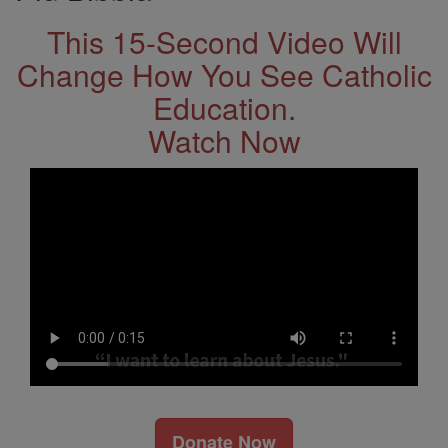
This 15-Second Video Will
Change How You See Catholic
Education.
Watch Now
Donate Now