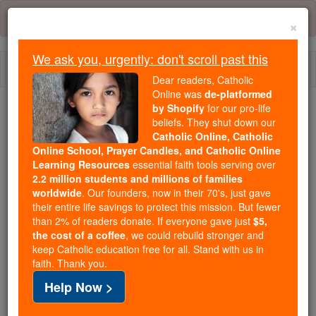
Skip
Error:
No page
to
×
content
We ask you, urgently: don't scroll past this
Togg
Dear readers, Catholic
navi
Online was
de-platformed
by Shopify
for our pro-life
beliefs. They shut down our
Because of You, 2.2 Million
Catholic Online, Catholic
Students Are Being Formed in the
Online School, Prayer Candles, and Catholic Online
Faith
Learning Resources
essential faith tools serving over
2.2 million students and millions of families
Because of generous supporters like you,
worldwide
. Our founders, now in their 70's, just gave
their entire life savings to protect this mission. But fewer
Catholic Online School has already delivered
than 2% of readers donate. If everyone gave just
$5,
free, faithful Catholic education to over 2.2
the cost of a coffee
, we could rebuild stronger and
million students across 193 countries. In an age
keep Catholic education free for all. Stand with us in
of noise and algorithms, you are helping form
faith. Thank you.
souls with truth, prayer, Scripture, and Christ.
Help Now >
If everyone who reads this gave just $5 — the